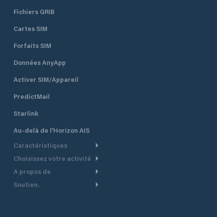
Fichiers GRIB
Cartes SIM
Forfaits SIM
Données AnyApp
Activer SIM/Appareil
PredictMail
Starlink
Au-delà de l'Horizon AIS
Caractéristiques
Choisissez votre activité
Routage Météo
A propos de
Croisière
Routage bateau à moteur
Soutien.
Aperçu
Bateau à moteur
Planification Départ
Centre d’aide
Pourquoi PredictWind
Course de yachts
Modèles de courant
Service client