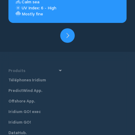
Calm sea
UV Index: 6 - High
Mostly fine
Produits
Téléphones Iridium
PredictWind App.
Offshore App.
Iridium GO! exec
Iridium GO!
DataHub.