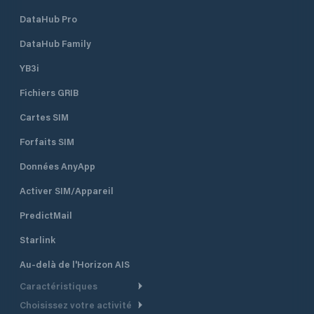
DataHub Pro
DataHub Family
YB3i
Fichiers GRIB
Cartes SIM
Forfaits SIM
Données AnyApp
Activer SIM/Appareil
PredictMail
Starlink
Au-delà de l'Horizon AIS
Caractéristiques
Choisissez votre activité
Routage Météo