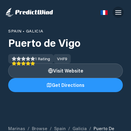
SPAIN
•
GALICIA
Puerto de Vigo
1
Rating
VHF
9
Visit Website
Get Directions
Marinas
/
Browse
/
Spain
/
Galicia
/
Puerto De