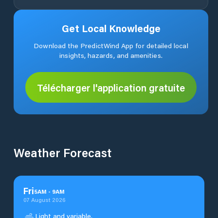
Get Local Knowledge
Download the PredictWind App for detailed local
insights, hazards, and amenities.
Télécharger l'application gratuite
Weather Forecast
Fri
5
AM
-
9
AM
07 August 2026
Light and variable.