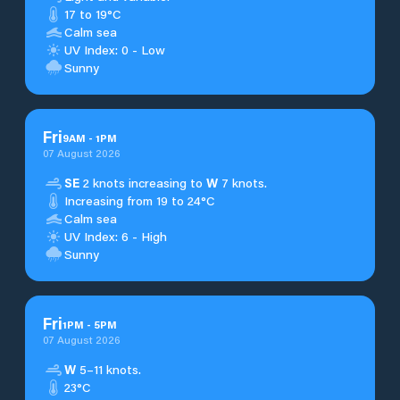
17 to 19°C
Calm sea
UV Index: 0 - Low
Sunny
Fri
9
AM
-
1
PM
07 August 2026
SE
2 knots increasing to
W
7 knots.
Increasing from 19 to 24°C
Calm sea
UV Index: 6 - High
Sunny
Fri
1
PM
-
5
PM
07 August 2026
W
5–11 knots.
23°C