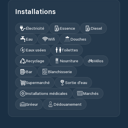
Installations
Électricité
Essence
Diesel
Eau
Wifi
Douches
Eaux usées
Toilettes
Recyclage
Nourriture
Vélos
Bar
Blanchisserie
Supermarché
Sortie d'eau
Installations médicales
Marchés
Gréeur
Dédouanement