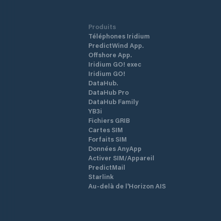
Produits
Téléphones Iridium
PredictWind App.
Offshore App.
Iridium GO! exec
Iridium GO!
DataHub.
DataHub Pro
DataHub Family
YB3i
Fichiers GRIB
Cartes SIM
Forfaits SIM
Données AnyApp
Activer SIM/Appareil
PredictMail
Starlink
Au-delà de l'Horizon AIS