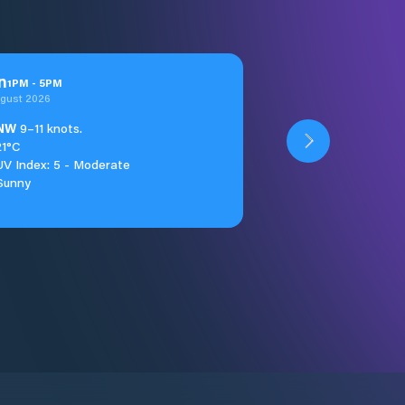
n
1
PM
-
5
PM
ugust 2026
NW
9–11 knots.
21°C
UV Index: 5 - Moderate
Sunny