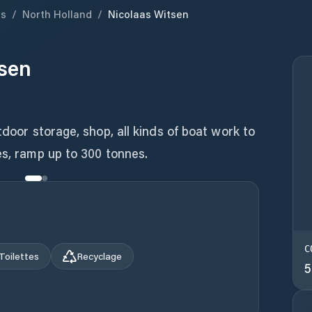
ds
/
North Holland
/
Nicolaas Witsen
tsen
tdoor storage, shop, all kinds of boat work to
es, ramp up to 300 tonnes.
C
Toilettes
Recyclage
5