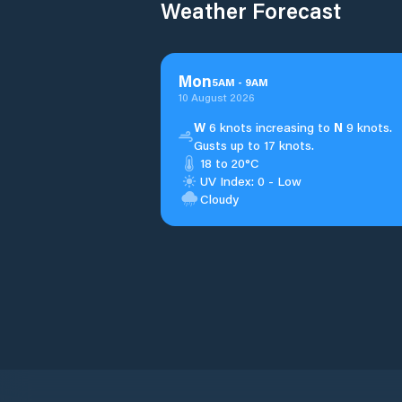
Weather Forecast
Mon
5
AM
-
9
AM
10 August 2026
W
6 knots increasing to
N
9 knots.
Gusts up to 17 knots.
18 to 20°C
UV Index: 0 - Low
Cloudy