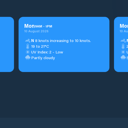
Mon
Mo
9
AM
-
1
PM
10 August 2026
10 A
N
8 knots increasing to 10 knots.
19 to 21°C
UV Index: 2 - Low
Partly cloudy