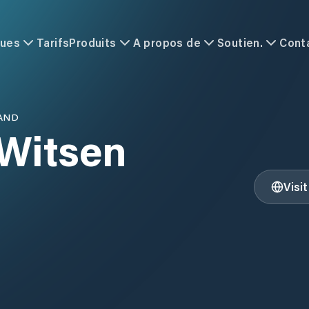
ques
Tarifs
Produits
A propos de
Soutien.
Cont
AND
 Witsen
Visi