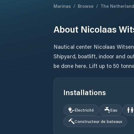
Marinas
/
Browse
/
The Netherlan
About
Nicolaas Wi
Nautical center Nicolaas Witsen
Shipyard, boatlift, indoor and ou
be done here. Lift up to 50 tonn
Installations
Électricité
Eau
Constructeur de bateaux