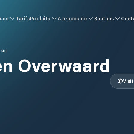
ques
Tarifs
Produits
A propos de
Soutien.
Cont
AND
en Overwaard
Visi