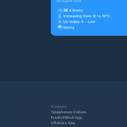
08 August 2026
SE
4 knots.
Increasing from 12 to 16°C
UV Index: 0 - Low
Sunny
Produits
Téléphones Iridium
PredictWind App.
Offshore App.