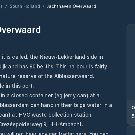
ds
/
South Holland
/
Jachthaven Overwaard
Overwaard
it is called, the Nieuw-Lekkerland side in
ijk and has 90 berths. This harbour is fairly
 nature reserve of the Alblasserwaard.
e in this port.
in a closed container (eg jerry can) at a
lblasserdam can hand in their bilge water in a
C
 can) at HVC waste collection station
5
Crezéepolderweg 9, H-I-Ambacht.
you will not hear any car traffic here. You can