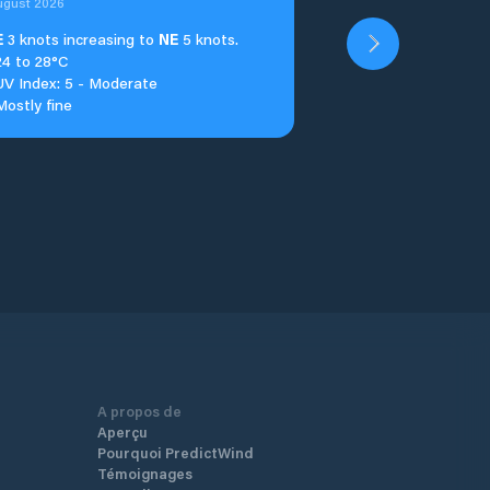
ugust 2026
E
3 knots increasing to
NE
5 knots.
24 to 28°C
UV Index: 5 - Moderate
Mostly fine
A propos de
Aperçu
Pourquoi PredictWind
Témoignages