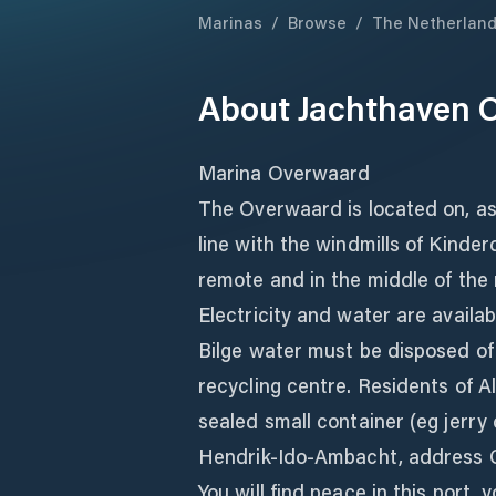
Marinas
/
Browse
/
The Netherlan
About
Jachthaven 
Marina Overwaard
The Overwaard is located on, as 
line with the windmills of Kinderd
remote and in the middle of the
Electricity and water are availabl
Bilge water must be disposed of 
recycling centre. Residents of A
sealed small container (eg jerry
Hendrik-Ido-Ambacht, address 
You will find peace in this port, 