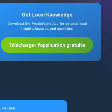
Get Local Knowledge
Download the PredictWind App for detailed local
insights, hazards, and amenities.
Télécharger l'application gratuite
t
1
PM
-
5
PM