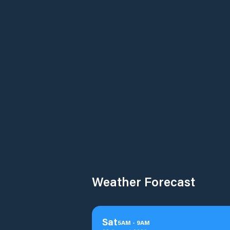
Weather Forecast
Sat
5
AM
-
9
AM