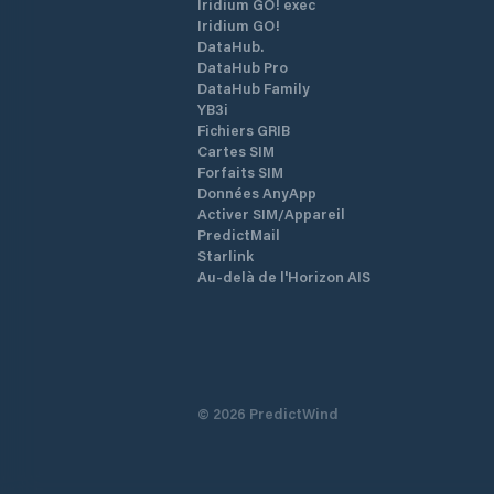
Iridium GO! exec
Iridium GO!
DataHub.
DataHub Pro
DataHub Family
YB3i
Fichiers GRIB
Cartes SIM
Forfaits SIM
Données AnyApp
Activer SIM/Appareil
PredictMail
Starlink
Au-delà de l'Horizon AIS
©
2026
PredictWind