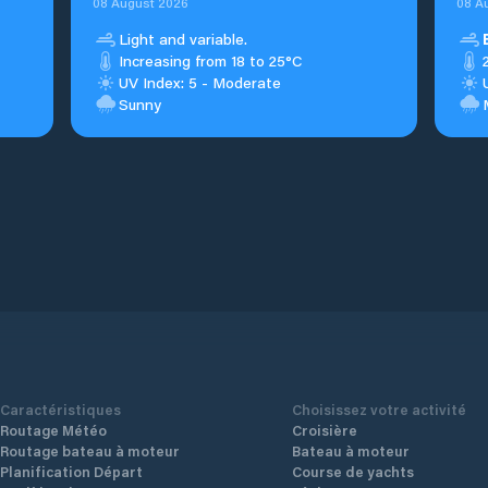
08 August 2026
08 A
Light and variable.
Increasing from 18 to 25°C
UV Index: 5 - Moderate
Sunny
Caractéristiques
Choisissez votre activité
Routage Météo
Croisière
Routage bateau à moteur
Bateau à moteur
Planification Départ
Course de yachts