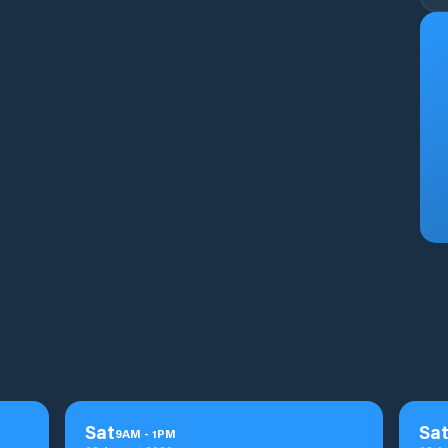
Sat
Sa
9
AM
-
1
PM