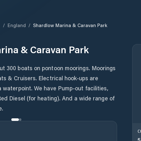
m
/
England
/
Shardlow Marina & Caravan Park
rina & Caravan Park
out 300 boats on pontoon moorings. Moorings
ts & Cruisers. Electrical hook-ups are
a waterpoint. We have Pump-out facilities,
Red Diesel (for heating). And a wide range of
e.
C
5