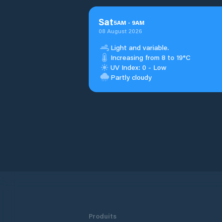
Sat
5
AM
-
9
AM
08 August 2026
Light and variable.
Increasing from 8 to 19°C
UV Index: 0 - Low
Partly cloudy
Produits