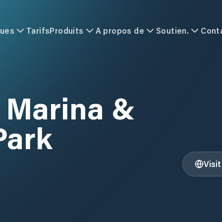
ques
Tarifs
Produits
A propos de
Soutien.
Cont
 Marina &
Park
Visi