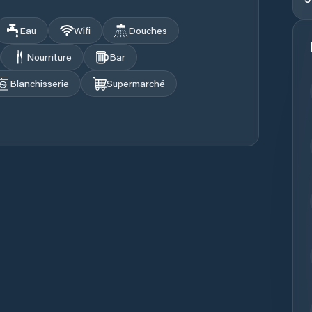
Eau
Wifi
Douches
Nourriture
Bar
Blanchisserie
Supermarché