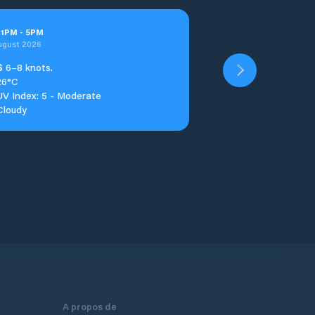
t
1
PM
-
5
PM
ugust 2026
S
6–8 knots.
26°C
UV Index: 5 - Moderate
Cloudy
A propos de