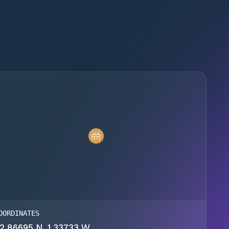
OORDINATES
2.86695 N, 1.33733 W