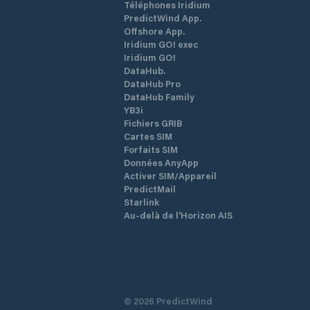
Téléphones Iridium
PredictWind App.
Offshore App.
Iridium GO! exec
Iridium GO!
DataHub.
DataHub Pro
DataHub Family
YB3i
Fichiers GRIB
Cartes SIM
Forfaits SIM
Données AnyApp
Activer SIM/Appareil
PredictMail
Starlink
Au-delà de l'Horizon AIS
©
2026
PredictWind