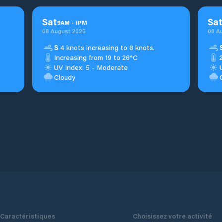
Sat
Sa
9
AM
-
1
PM
08 August 2026
08 A
S
4 knots increasing to 8 knots.
Increasing from 19 to 26°C
UV Index: 5 - Moderate
Cloudy
Caractéristiques
Choisissez votre activité