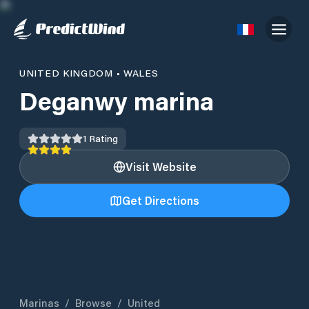
UNITED KINGDOM
•
WALES
Deganwy marina
1
Rating
Visit Website
Get Directions
Marinas
/
Browse
/
United