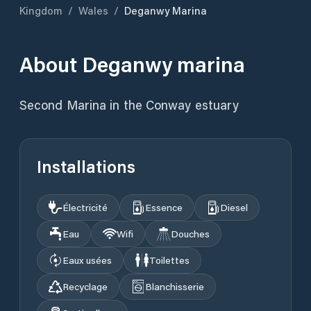
Kingdom
/
Wales
/
Deganwy Marina
About
Deganwy marina
Second Marina in the Conway estuary
Installations
Électricité
Essence
Diesel
Eau
Wifi
Douches
Eaux usées
Toilettes
Recyclage
Blanchisserie