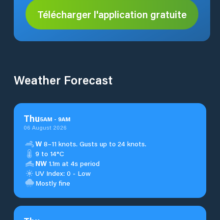
Télécharger l'application gratuite
Weather Forecast
Thu
5
AM
-
9
AM
06 August 2026
W
8–11 knots. Gusts up to 24 knots.
9 to 14°C
NW
1.1m at 4s period
UV Index: 0 - Low
Mostly fine