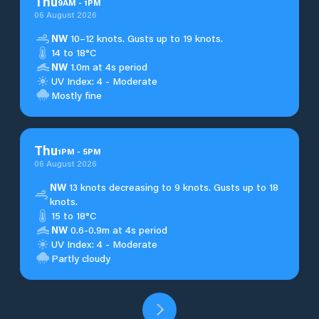
Thu
9
AM
-
1
PM
06 August 2026
NW
10–12 knots. Gusts up to 19 knots.
14 to 18°C
NW
1.0m at 4s period
UV Index: 4 - Moderate
Mostly fine
Thu
1
PM
-
5
PM
06 August 2026
NW
13 knots decreasing to 9 knots. Gusts up to 18
knots.
15 to 18°C
NW
0.6-0.9m at 4s period
UV Index: 4 - Moderate
Partly cloudy