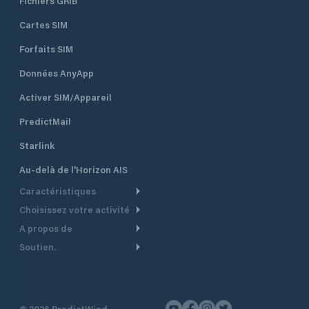
Fichiers GRIB
Cartes SIM
Forfaits SIM
Données AnyApp
Activer SIM/Appareil
PredictMail
Starlink
Au-delà de l'Horizon AIS
Caractéristiques
Choisissez votre activité
Routage Météo
A propos de
Croisière
Routage bateau à moteur
Soutien.
Aperçu
Bateau à moteur
Planification Départ
Centre d’aide
Pourquoi PredictWind
Course de yachts
Modèles de courant
Service client
Témoignages
Pêche
©
2026
PredictWind
Suivi GPS