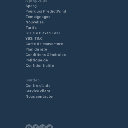
A propos de
Aperçu
Pourquoi PredictWind
Témoignages
Nouvelles
Tarifs
GO!/GO! exec T&C
YB3i T&C
Carte de couverture
Plan du site
Conditions Générales
Politique de
Confidentialité
Soutien.
Centre d’aide
Service client
Nous contacter