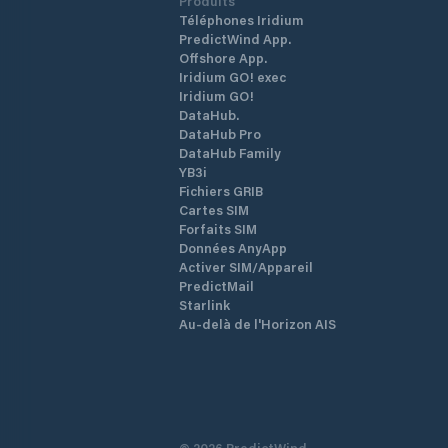
Produits
Téléphones Iridium
PredictWind App.
Offshore App.
Iridium GO! exec
Iridium GO!
DataHub.
DataHub Pro
DataHub Family
YB3i
Fichiers GRIB
Cartes SIM
Forfaits SIM
Données AnyApp
Activer SIM/Appareil
PredictMail
Starlink
Au-delà de l'Horizon AIS
©
2026
PredictWind