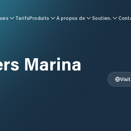
ques
Tarifs
Produits
A propos de
Soutien.
Cont
ers Marina
Visi