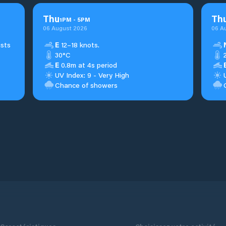
Thu
Th
1
PM
-
5
PM
06 August 2026
06 A
usts
E
12–18 knots.
30°C
E
0.8m at 4s period
UV Index: 9 - Very High
Chance of showers