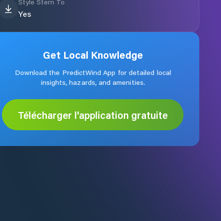
Style Stern To
Yes
Get Local Knowledge
Download the PredictWind App for detailed local
insights, hazards, and amenities.
Télécharger l'application gratuite