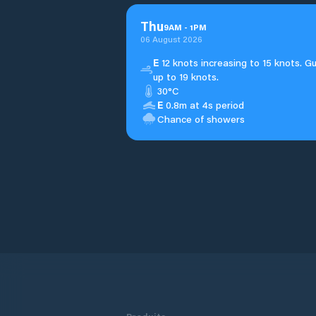
Thu
9
AM
-
1
PM
06 August 2026
E
12 knots increasing to 15 knots. G
up to 19 knots.
30°C
E
0.8m at 4s period
Chance of showers