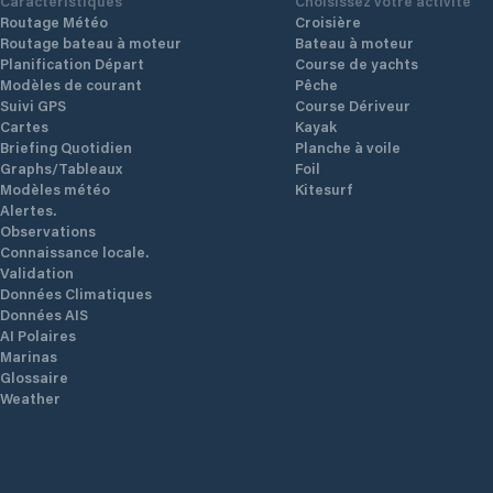
Caractéristiques
Choisissez votre activité
Routage Météo
Croisière
Routage bateau à moteur
Bateau à moteur
Planification Départ
Course de yachts
Modèles de courant
Pêche
Suivi GPS
Course Dériveur
Cartes
Kayak
Briefing Quotidien
Planche à voile
Graphs/Tableaux
Foil
Modèles météo
Kitesurf
Alertes.
Observations
Connaissance locale.
Validation
Données Climatiques
Données AIS
AI Polaires
Marinas
Glossaire
Weather