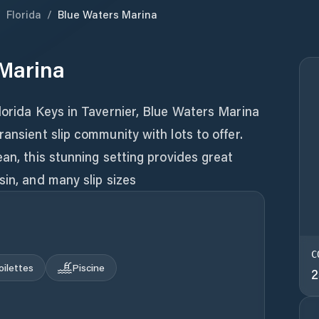
/
Florida
/
Blue Waters Marina
 Marina
lorida Keys in Tavernier, Blue Waters Marina
ansient slip community with lots to offer.
ean, this stunning setting provides great
sin, and many slip sizes
C
oilettes
Piscine
2