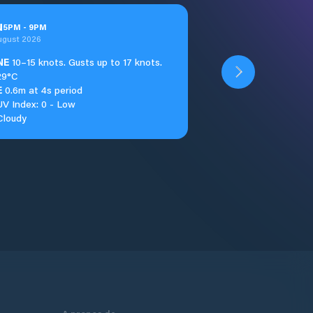
u
5
PM
-
9
PM
ugust 2026
NE
10–15 knots. Gusts up to 17 knots.
29°C
E
0.6m at 4s period
UV Index: 0 - Low
Cloudy