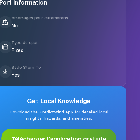
Port Information
Amarrages pour catamarans
No
Type de quai
Fixed
Style Stern To
Yes
Get Local Knowledge
Download the PredictWind App for detailed local
insights, hazards, and amenities.
Télécharger l'application gratuite