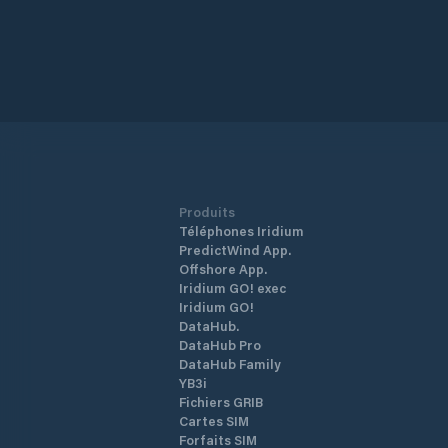
Produits
Téléphones Iridium
PredictWind App.
Offshore App.
Iridium GO! exec
Iridium GO!
DataHub.
DataHub Pro
DataHub Family
YB3i
Fichiers GRIB
Cartes SIM
Forfaits SIM