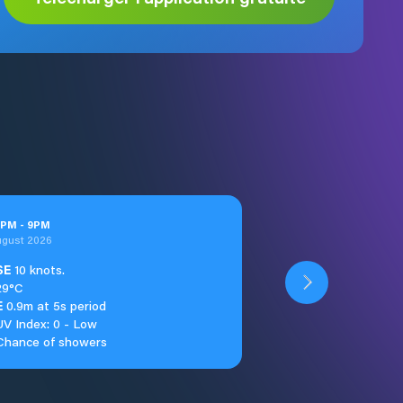
PM
-
9
PM
ugust 2026
SE
10 knots.
29°C
E
0.9m at 5s period
UV Index: 0 - Low
Chance of showers