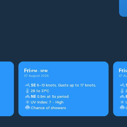
Fri
Fri
1
PM
-
5
PM
5
07 August 2026
07 A
SE
6–13 knots. Gusts up to 17 knots.
28 to 31°C
NE
0.9m at 5s period
UV Index: 7 - High
Chance of showers