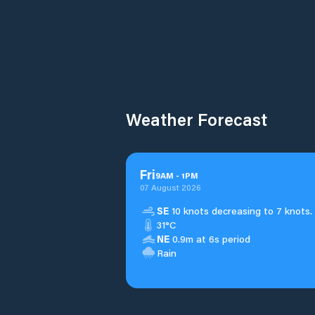
Weather Forecast
Fri
9
AM
-
1
PM
07 August 2026
SE
10 knots decreasing to 7 knots.
31°C
NE
0.9m at 6s period
Rain