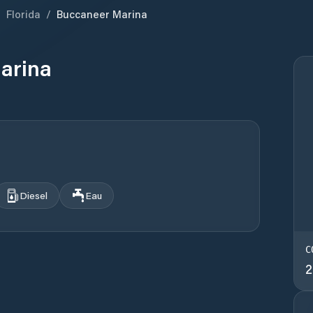
/
Florida
/
Buccaneer Marina
arina
Diesel
Eau
C
2