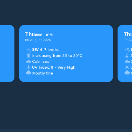
Thu
Th
9
AM
-
1
PM
06 August 2026
06 A
SW
4–7 knots.
Increasing from 25 to 29°C
Calm sea
UV Index: 9 - Very High
Mostly fine