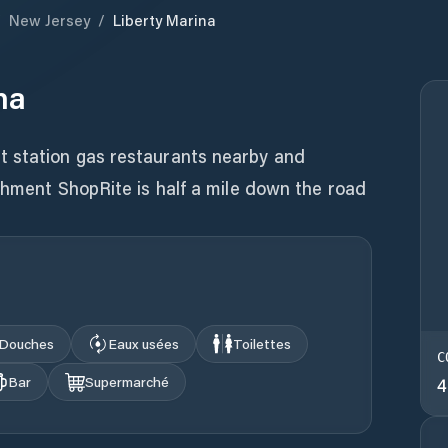
/
New Jersey
/
Liberty Marina
na
t station gas restaurants nearby and
ishment ShopRite is half a mile down the road
Douches
Eaux usées
Toilettes
C
Bar
Supermarché
4