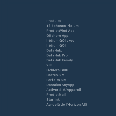
Produits
Téléphones Iridium
PredictWind App.
Offshore App.
Iridium GO! exec
Iridium GO!
DataHub.
DataHub Pro
DataHub Family
YB3i
Fichiers GRIB
Cartes SIM
Forfaits SIM
Données AnyApp
Activer SIM/Appareil
PredictMail
Starlink
Au-delà de l'Horizon AIS