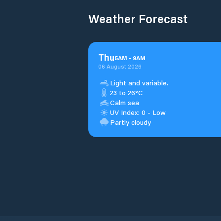
Weather Forecast
Thu
5
AM
-
9
AM
06 August 2026
Light and variable.
23 to 26°C
Calm sea
UV Index: 0 - Low
Partly cloudy