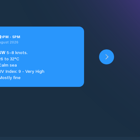
u
1
PM
-
5
PM
ugust 2026
SW
5–8 knots.
26 to 32°C
Calm sea
UV Index: 9 - Very High
Mostly fine