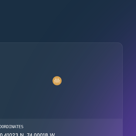
OORDINATES
0.41023 N, 74.00018 W