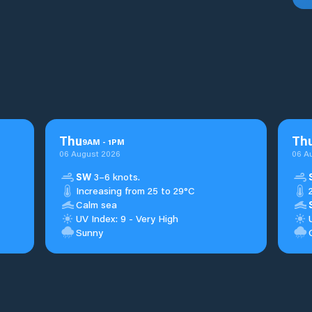
Thu
Th
9
AM
-
1
PM
06 August 2026
06 A
SW
3–6 knots.
Increasing from 25 to 29°C
Calm sea
UV Index: 9 - Very High
Sunny