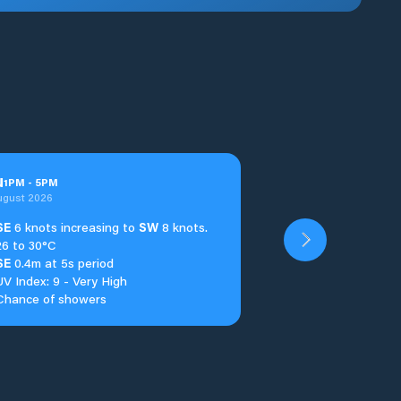
u
1
PM
-
5
PM
ugust 2026
SE
6 knots increasing to
SW
8 knots.
26 to 30°C
SE
0.4m at 5s period
UV Index: 9 - Very High
Chance of showers