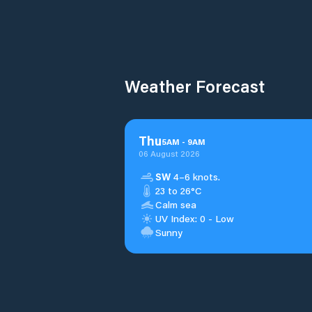
Weather Forecast
Thu
5
AM
-
9
AM
06 August 2026
SW
4–6 knots.
23 to 26°C
Calm sea
UV Index: 0 - Low
Sunny