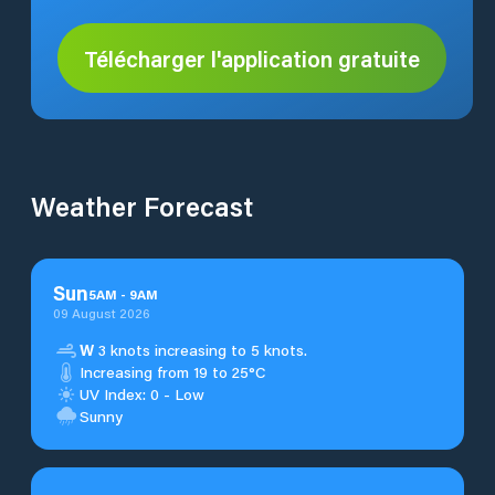
Télécharger l'application gratuite
Weather Forecast
Sun
5
AM
-
9
AM
09 August 2026
W
3 knots increasing to 5 knots.
Increasing from 19 to 25°C
UV Index: 0 - Low
Sunny