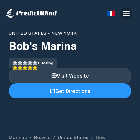
UNITED STATES
•
NEW YORK
Bob's Marina
1
Rating
Visit Website
Get Directions
Marinas
/
Browse
/
United States
/
New