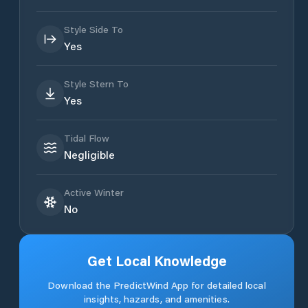
Style Side To
Yes
Style Stern To
Yes
Tidal Flow
Negligible
Active Winter
No
Get Local Knowledge
Download the PredictWind App for detailed local
insights, hazards, and amenities.