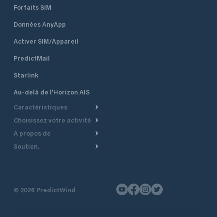
Forfaits SIM
Données AnyApp
Activer SIM/Appareil
PredictMail
Starlink
Au-delà de l'Horizon AIS
Caractéristiques
Choisissez votre activité
Routage Météo
A propos de
Croisière
Routage bateau à moteur
Soutien.
Aperçu
Bateau à moteur
Planification Départ
Centre d’aide
Pourquoi PredictWind
Course de yachts
Modèles de courant
Service client
Témoignages
Pêche
©
2026
PredictWind
Suivi GPS
Nous contacter
Nouvelles
Course Dériveur
Cartes
Tarifs