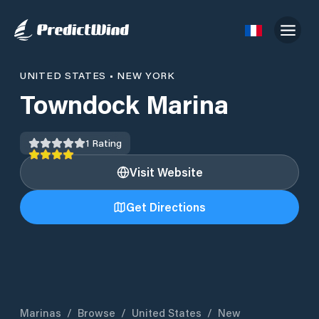
UNITED STATES
•
NEW YORK
Towndock Marina
1
Rating
Visit Website
Get Directions
Marinas
/
Browse
/
United States
/
New