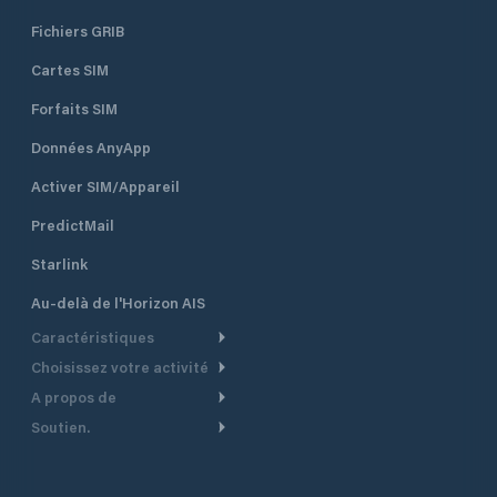
Fichiers GRIB
Cartes SIM
Forfaits SIM
Données AnyApp
Activer SIM/Appareil
PredictMail
Starlink
Au-delà de l'Horizon AIS
Caractéristiques
Choisissez votre activité
Routage Météo
A propos de
Croisière
Routage bateau à moteur
Soutien.
Aperçu
Bateau à moteur
Planification Départ
Centre d’aide
Pourquoi PredictWind
Course de yachts
Modèles de courant