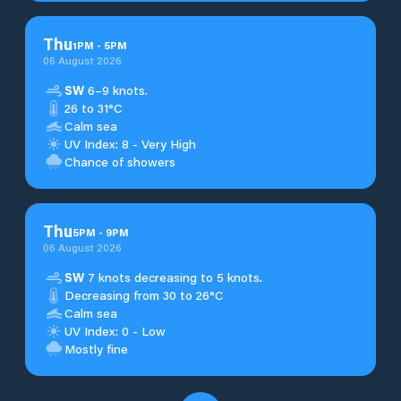
Thu
1
PM
-
5
PM
06 August 2026
SW
6–9 knots.
26 to 31°C
Calm sea
UV Index: 8 - Very High
Chance of showers
Thu
5
PM
-
9
PM
06 August 2026
SW
7 knots decreasing to 5 knots.
Decreasing from 30 to 26°C
Calm sea
UV Index: 0 - Low
Mostly fine