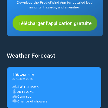
Download the PredictWind App for detailed local
insights, hazards, and amenities.
Télécharger l'application gratuite
Weather Forecast
Thu
9
AM
-
1
PM
06 August 2026
SW
1–8 knots.
25 to 27°C
Calm sea
Chance of showers