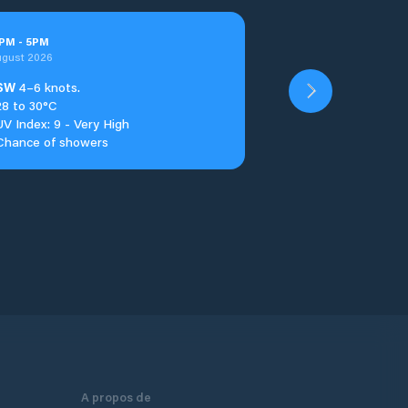
PM
-
5
PM
ugust 2026
SW
4–6 knots.
28 to 30°C
UV Index: 9 - Very High
Chance of showers
A propos de