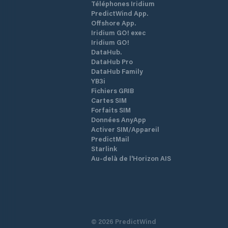
Téléphones Iridium
PredictWind App.
Offshore App.
Iridium GO! exec
Iridium GO!
DataHub.
DataHub Pro
DataHub Family
YB3i
Fichiers GRIB
Cartes SIM
Forfaits SIM
Données AnyApp
Activer SIM/Appareil
PredictMail
Starlink
Au-delà de l'Horizon AIS
©
2026
PredictWind