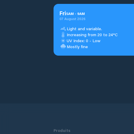
Fri
5
AM
-
9
AM
07 August 2026
Light and variable.
Increasing from 20 to 24°C
UV Index: 0 - Low
Mostly fine
Produits