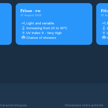
Fri
Fri
9
AM
-
1
PM
1
07 August 2026
07 A
Light and variable.
Increasing from 25 to 30°C
UV Index: 9 - Very High
Chance of showers
Caractéristiques
Choisissez votre activité