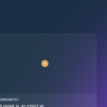
OORDINATES
5.16088 N, 81.03507 W