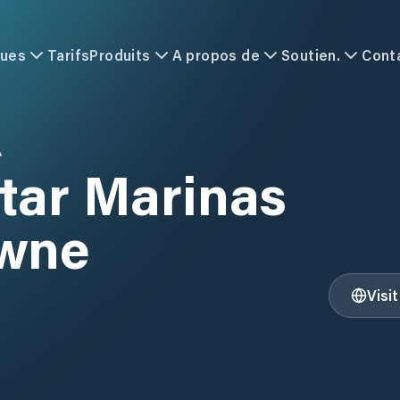
ques
Tarifs
Produits
A propos de
Soutien.
Cont
A
tar Marinas
wne
Visi