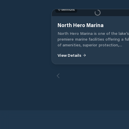
Vermont
North Hero Marina
North Hero Marina is one of the lake’s
premiere marine facilities offering a full
of amenities, superior protection,
picturesque scenery, professional serv
View Details
and immediate access to the broad la