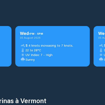
Wed
We
1
PM
-
5
PM
05 August 2026
05 A
S
4 knots increasing to 7 knots.
22 to 28°C
UV Index: 7 - High
Sunny
rinas à Vermont