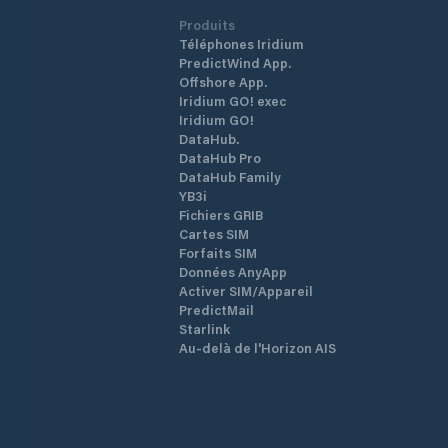
Produits
Téléphones Iridium
PredictWind App.
Offshore App.
Iridium GO! exec
Iridium GO!
DataHub.
DataHub Pro
DataHub Family
YB3i
Fichiers GRIB
Cartes SIM
Forfaits SIM
Données AnyApp
Activer SIM/Appareil
PredictMail
Starlink
Au-delà de l'Horizon AIS