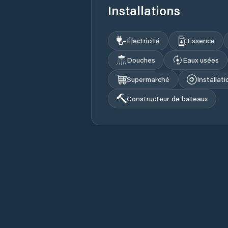
Installations
Électricité
Essence
Douches
Eaux usées
Supermarché
Installat
Constructeur de bateaux