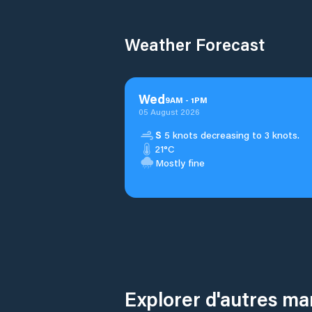
Weather Forecast
Wed
9
AM
-
1
PM
05 August 2026
S
5 knots decreasing to 3 knots.
21°C
Mostly fine
Explorer d'autres ma