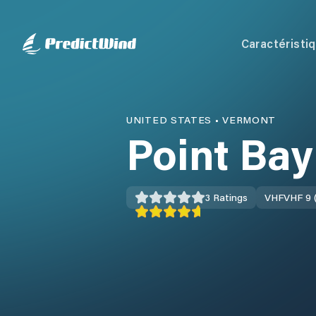
Caractéristi
UNITED STATES
•
VERMONT
Point Bay
3
Ratings
VHF
VHF 9 (