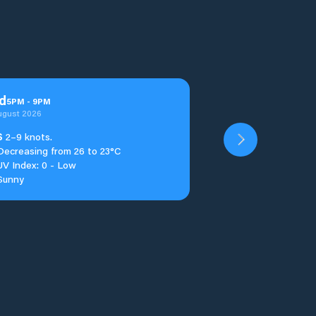
d
5
PM
-
9
PM
ugust 2026
S
2–9 knots.
Decreasing from 26 to 23°C
UV Index: 0 - Low
Sunny