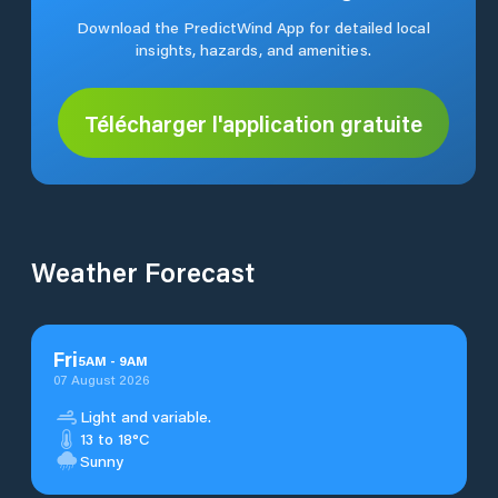
Download the PredictWind App for detailed local
insights, hazards, and amenities.
Télécharger l'application gratuite
Weather Forecast
Fri
5
AM
-
9
AM
07 August 2026
Light and variable.
13 to 18°C
Sunny