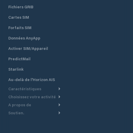
Fichiers GRIB
Cartes SIM
Forfaits SIM
Données AnyApp
Activer SIM/Appareil
PredictMail
Starlink
Au-delà de l'Horizon AIS
Caractéristiques
Choisissez votre activité
Routage Météo
A propos de
Croisière
Routage bateau à moteur
Soutien.
Aperçu
Bateau à moteur
Planification Départ
Centre d’aide
Pourquoi PredictWind
Course de yachts
Modèles de courant
Service client