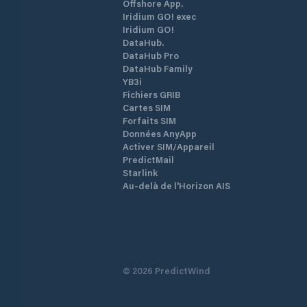
Offshore App.
Iridium GO! exec
Iridium GO!
DataHub.
DataHub Pro
DataHub Family
YB3i
Fichiers GRIB
Cartes SIM
Forfaits SIM
Données AnyApp
Activer SIM/Appareil
PredictMail
Starlink
Au-delà de l'Horizon AIS
©
2026
PredictWind