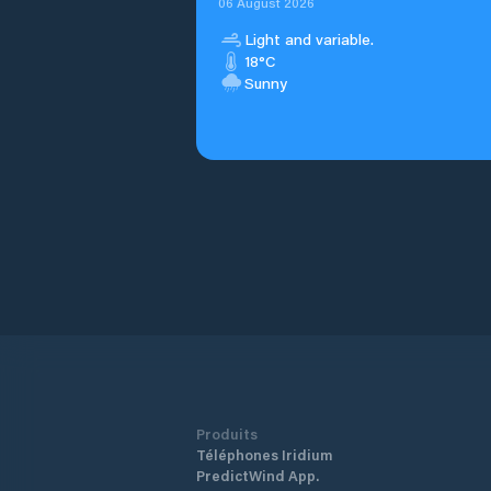
06 August 2026
Light and variable.
18°C
Sunny
Produits
Téléphones Iridium
PredictWind App.