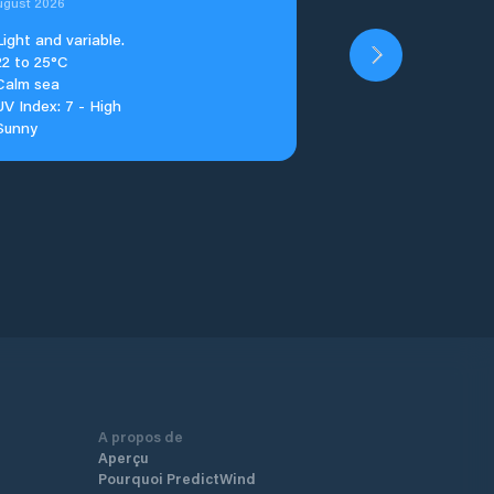
ugust 2026
Light and variable.
22 to 25°C
Calm sea
UV Index: 7 - High
Sunny
A propos de
Aperçu
Pourquoi PredictWind