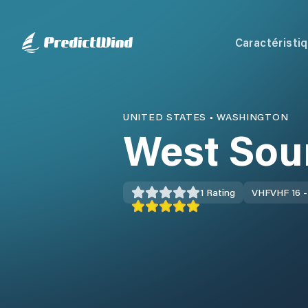
Caractéristi
UNITED STATES
•
WASHINGTON
West Sou
1
Rating
VHF
VHF 16 -