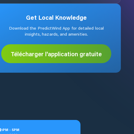
Get Local Knowledge
Download the PredictWind App for detailed local
insights, hazards, and amenities.
Télécharger l'application gratuite
u
1
PM
-
5
PM