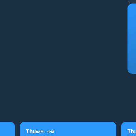
Thu
Th
9
AM
-
1
PM