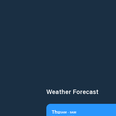
Weather Forecast
Thu
5
AM
-
9
AM