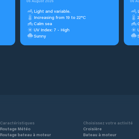
06 August 2026
06 A
Light and variable.
Increasing from 19 to 22°C
Calm sea
UV Index: 7 - High
Sunny
Caractéristiques
Choisissez votre activité
Routage Météo
Croisière
Routage bateau à moteur
Bateau à moteur