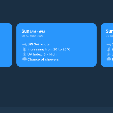
Sun
Su
9
AM
-
1
PM
09 August 2026
09 A
SW
3–7 knots.
Increasing from 20 to 26°C
UV Index: 6 - High
Chance of showers