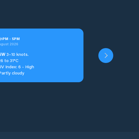
n
1
PM
-
5
PM
ugust 2026
SW
3–10 knots.
26 to 31°C
UV Index: 6 - High
Partly cloudy