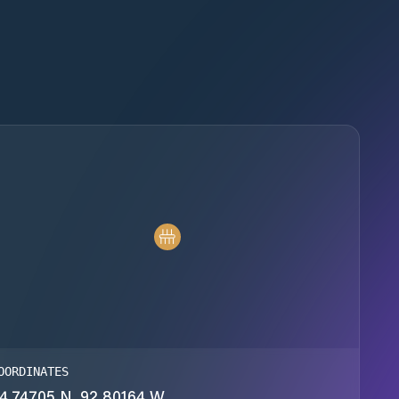
OORDINATES
4.74705 N, 92.80164 W