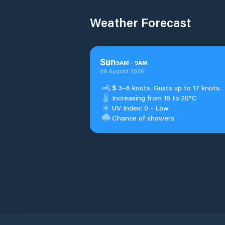
Weather Forecast
Sun
5
AM
-
9
AM
09 August 2026
S
3–6 knots. Gusts up to 17 knots.
Increasing from 16 to 20°C
UV Index: 0 - Low
Chance of showers