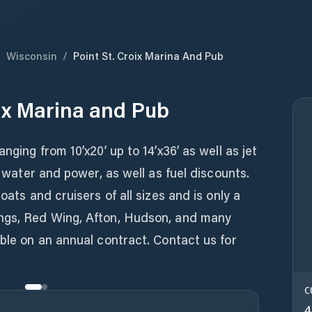
/
Wisconsin
/
Point St. Croix Marina And Pub
oix Marina and Pub
nging from 10’x20’ up to 14’x36’ as well as jet
de water and power, as well as fuel discounts.
oats and cruisers of all sizes and is only a
ings, Red Wing, Afton, Hudson, and many
able on an annual contract. Contact us for
C
4