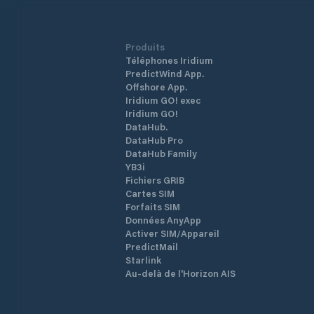
Produits
Téléphones Iridium
PredictWind App.
Offshore App.
Iridium GO! exec
Iridium GO!
DataHub.
DataHub Pro
DataHub Family
YB3i
Fichiers GRIB
Cartes SIM
Forfaits SIM
Données AnyApp
Activer SIM/Appareil
PredictMail
Starlink
Au-delà de l'Horizon AIS