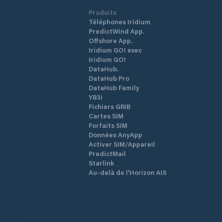
Produits
Téléphones Iridium
PredictWind App.
Offshore App.
Iridium GO! exec
Iridium GO!
DataHub.
DataHub Pro
DataHub Family
YB3i
Fichiers GRIB
Cartes SIM
Forfaits SIM
Données AnyApp
Activer SIM/Appareil
PredictMail
Starlink
Au-delà de l'Horizon AIS