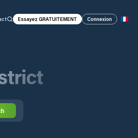
act
Essayez GRATUITEMENT
Connexion
strict
ch