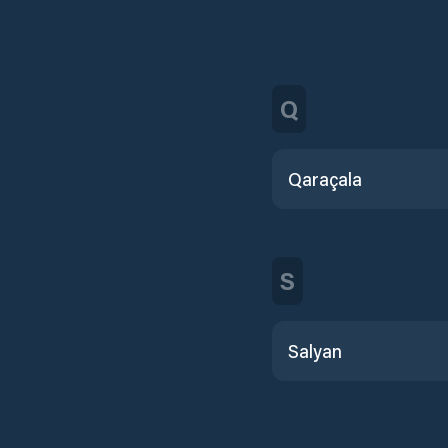
Q
Qaraçala
S
Salyan