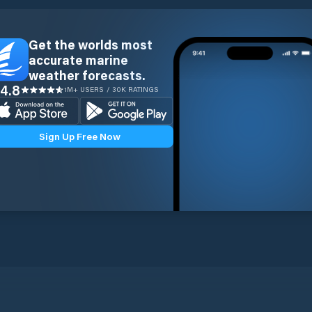
Get the worlds most
accurate marine
weather forecasts.
4.8
1M+ USERS / 30K RATINGS
Sign Up Free Now