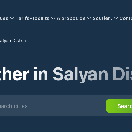
ques
Tarifs
Produits
A propos de
Soutien.
Cont
alyan District
er in Salyan Di
Sear