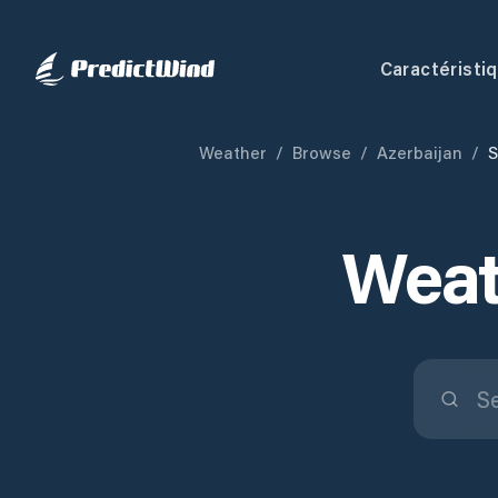
Caractéristi
Weather
/
Browse
/
Azerbaijan
/
S
Weath