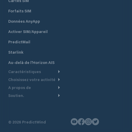
Cartes SIM
Forfaits SIM
Données AnyApp
Activer SIM/Appareil
PredictMail
Starlink
Au-delà de l'Horizon AIS
Caractéristiques
Choisissez votre activité
Routage Météo
A propos de
Croisière
Routage bateau à moteur
Soutien.
Aperçu
Bateau à moteur
Planification Départ
Centre d’aide
Pourquoi PredictWind
Course de yachts
Modèles de courant
Service client
Témoignages
Pêche
©
2026
PredictWind
Suivi GPS
Nous contacter
Nouvelles
Course Dériveur