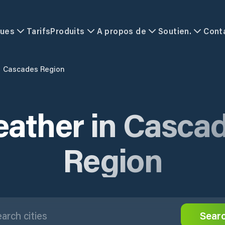
ques
Tarifs
Produits
A propos de
Soutien.
Cont
Cascades Region
ather in Casca
Region
Sear