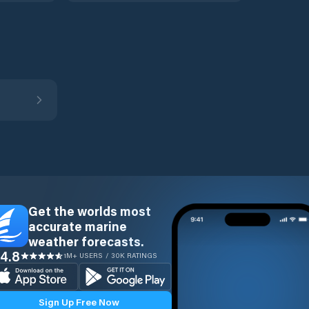
Get the worlds most
accurate marine
weather forecasts.
4.8
1M+ USERS / 30K RATINGS
Sign Up Free Now