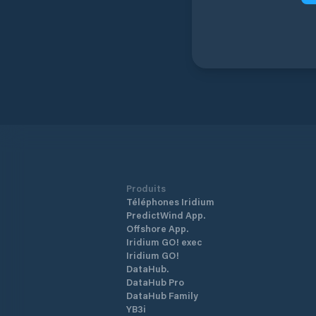
Produits
Téléphones Iridium
PredictWind App.
Offshore App.
Iridium GO! exec
Iridium GO!
DataHub.
DataHub Pro
DataHub Family
YB3i