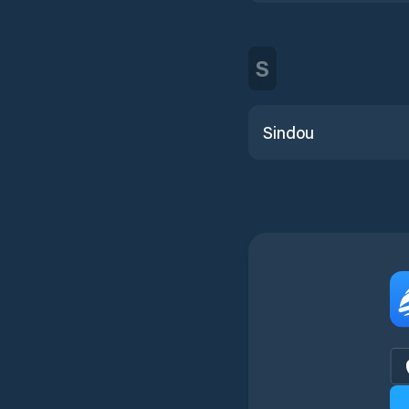
S
Sindou