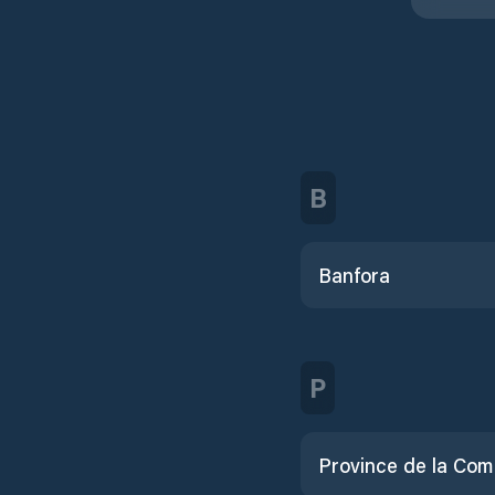
B
Banfora
P
Province de la Co