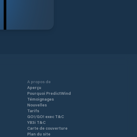
A propos de
Aperçu
Pourquoi PredictWind
Témoignages
Nouvelles
Tarifs
GO!/GO! exec T&C
YB3i T&C
Carte de couverture
Plan du site