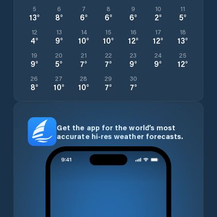
5
6
7
8
9
10
11
13
°
8
°
6
°
6
°
6
°
2
°
5
°
12
13
14
15
16
17
18
4
°
9
°
10
°
10
°
12
°
12
°
13
°
19
20
21
22
23
24
25
9
°
5
°
7
°
7
°
9
°
9
°
12
°
26
27
28
29
30
8
°
10
°
10
°
7
°
7
°
Get the app for the world’s most
accurate hi-res weather forecasts.