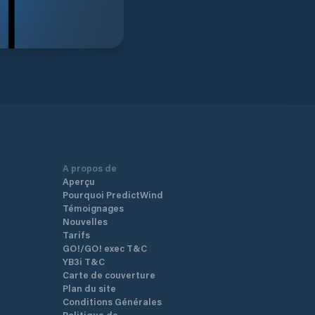
A propos de
Aperçu
Pourquoi PredictWind
Témoignages
Nouvelles
Tarifs
GO!/GO! exec T&C
YB3i T&C
Carte de couverture
Plan du site
Conditions Générales
Politique de