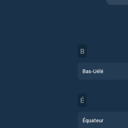
B
Bas-Uélé
É
Équateur