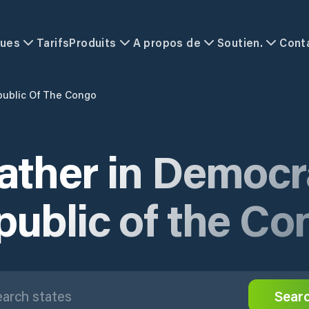
ques
Tarifs
Produits
A propos de
Soutien.
Cont
ublic Of The Congo
ther in Democr
public of the Co
Sear