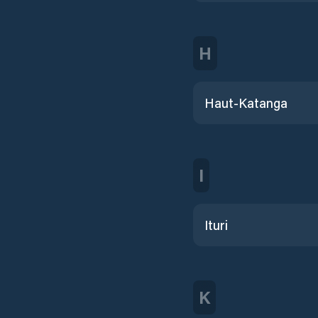
H
Haut-Katanga
I
Ituri
K