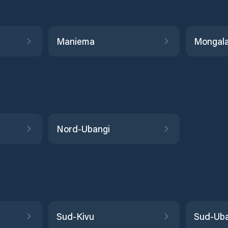
Maniema
Mongal
Nord-Ubangi
Sud-Kivu
Sud-Uba