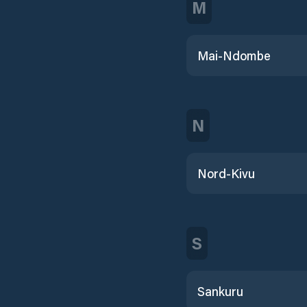
M
Mai-Ndombe
N
Nord-Kivu
S
Sankuru