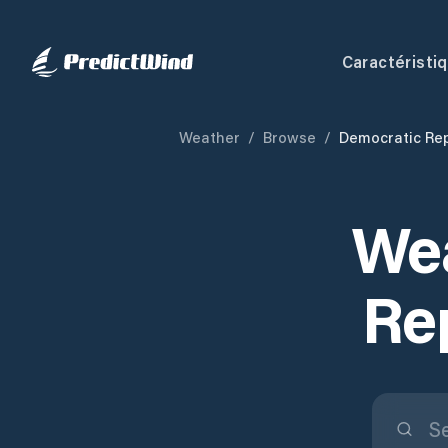
Caractéristi
Weather
/
Browse
/
Democratic Rep
Wea
Re