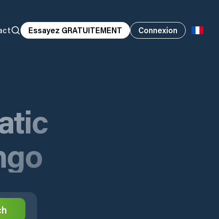
act
Essayez GRATUITEMENT
Connexion
atic
ngo
ch