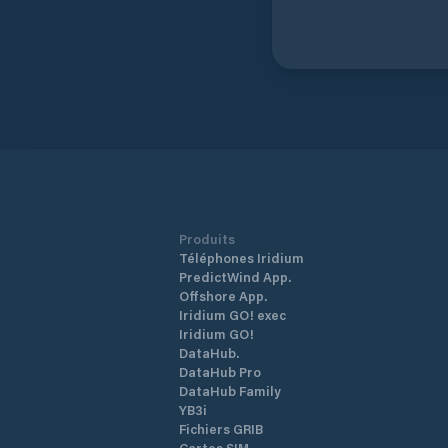
Produits
Téléphones Iridium
PredictWind App.
Offshore App.
Iridium GO! exec
Iridium GO!
DataHub.
DataHub Pro
DataHub Family
YB3i
Fichiers GRIB
Cartes SIM