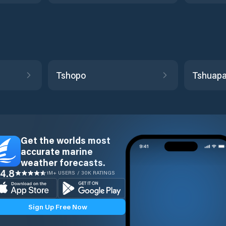
Tshopo
Tshuap
Get the worlds most
accurate marine
weather forecasts.
4.8
1M+ USERS / 30K RATINGS
Sign Up Free Now