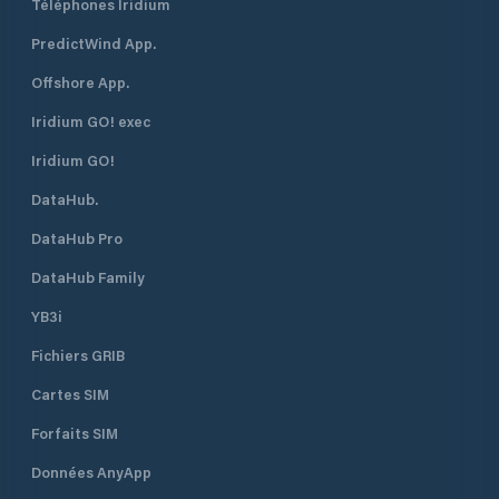
Téléphones Iridium
PredictWind App.
Offshore App.
Iridium GO! exec
Iridium GO!
DataHub.
DataHub Pro
DataHub Family
YB3i
Fichiers GRIB
Cartes SIM
Forfaits SIM
Données AnyApp