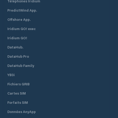
Téléphones Iridium
PredictWind App.
Offshore App.
Iridium GO! exec
Iridium GO!
DataHub.
DataHub Pro
DataHub Family
YB3i
Fichiers GRIB
Cartes SIM
Forfaits SIM
Données AnyApp