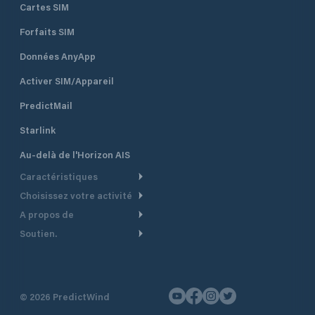
Cartes SIM
Forfaits SIM
Données AnyApp
Activer SIM/Appareil
PredictMail
Starlink
Au-delà de l'Horizon AIS
Caractéristiques
Choisissez votre activité
Routage Météo
A propos de
Croisière
Routage bateau à moteur
Soutien.
Aperçu
Bateau à moteur
Planification Départ
Centre d’aide
Pourquoi PredictWind
Course de yachts
Modèles de courant
Service client
Témoignages
Pêche
©
2026
PredictWind
Suivi GPS
Nous contacter
Nouvelles