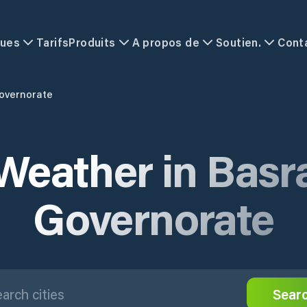
ques
Tarifs
Produits
A propos de
Soutien.
Cont
overnorate
Weather in Basr
Governorate
Sear