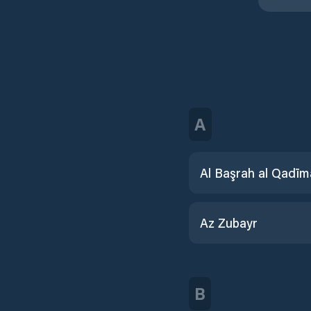
A
Al Başrah al Qadī
Az Zubayr
B