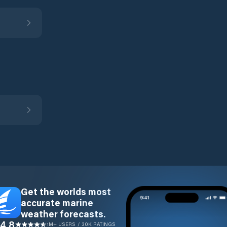
Get the worlds most
accurate marine
weather forecasts.
4.8
1M+ USERS / 30K RATINGS