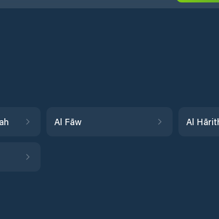
mah
Al Fāw
Al Hāri