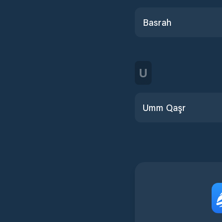
Basrah
U
Umm Qaşr