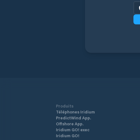
Produits
Téléphones Iridium
PredictWind App.
Offshore App.
Iridium GO! exec
Iridium GO!