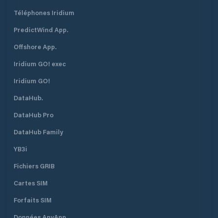
Téléphones Iridium
PredictWind App.
Offshore App.
Iridium GO! exec
Iridium GO!
DataHub.
DataHub Pro
DataHub Family
YB3i
Fichiers GRIB
Cartes SIM
Forfaits SIM
Données AnyApp