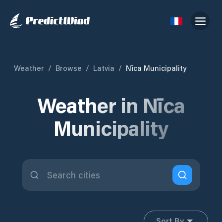
Weather
/
Browse
/
Latvia
/
Nīca Municipality
Weather in Nīca
Municipality
Sort By