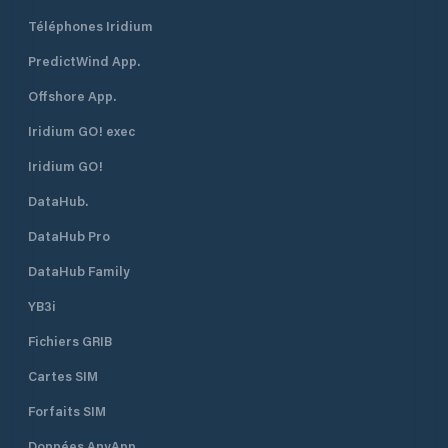
Téléphones Iridium
PredictWind App.
Offshore App.
Iridium GO! exec
Iridium GO!
DataHub.
DataHub Pro
DataHub Family
YB3i
Fichiers GRIB
Cartes SIM
Forfaits SIM
Données AnyApp