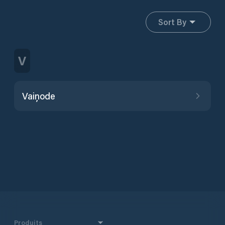
Sort By
V
Vaiņode
Produits