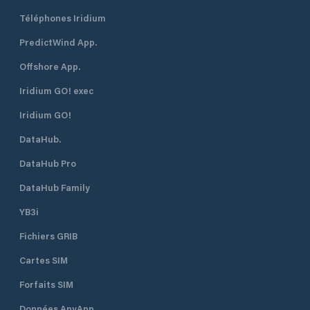
Téléphones Iridium
PredictWind App.
Offshore App.
Iridium GO! exec
Iridium GO!
DataHub.
DataHub Pro
DataHub Family
YB3i
Fichiers GRIB
Cartes SIM
Forfaits SIM
Données AnyApp