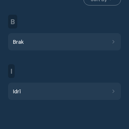
B
Brak
I
Idrī