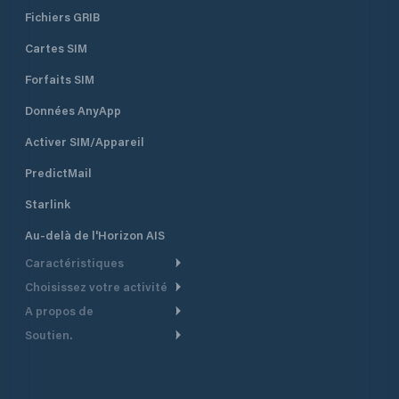
Fichiers GRIB
Cartes SIM
Forfaits SIM
Données AnyApp
Activer SIM/Appareil
PredictMail
Starlink
Au-delà de l'Horizon AIS
Caractéristiques
Choisissez votre activité
Routage Météo
A propos de
Croisière
Routage bateau à moteur
Soutien.
Aperçu
Bateau à moteur
Planification Départ
Centre d’aide
Pourquoi PredictWind
Course de yachts
Modèles de courant
Service client