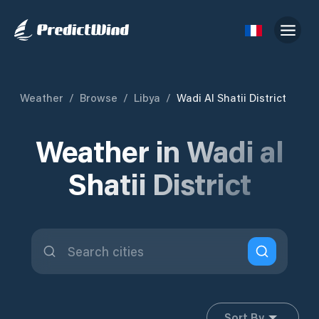
Weather
/
Browse
/
Libya
/
Wadi Al Shatii District
Weather in Wadi al
Shatii District
Sort By