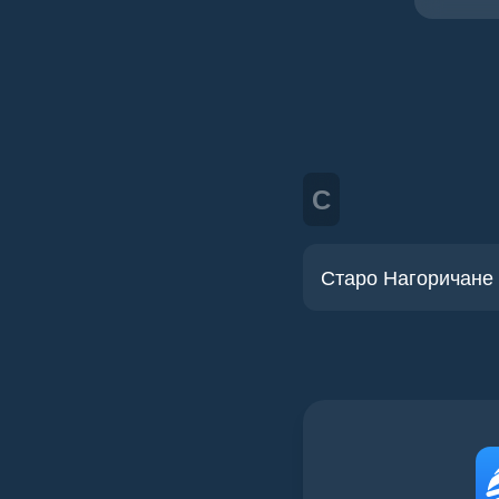
С
Старо Нагоричане