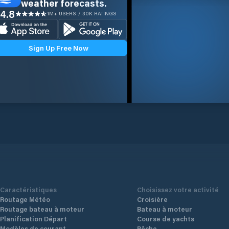
weather forecasts.
4.8
1M+ USERS / 30K RATINGS
Sign Up Free Now
Caractéristiques
Choisissez votre activité
Routage Météo
Croisière
Routage bateau à moteur
Bateau à moteur
Planification Départ
Course de yachts
Modèles de courant
Pêche