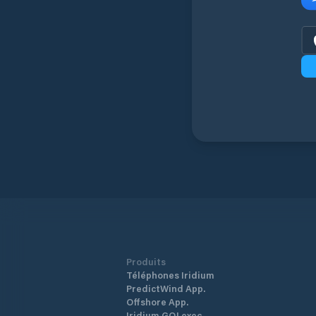
Produits
Téléphones Iridium
PredictWind App.
Offshore App.
Iridium GO! exec