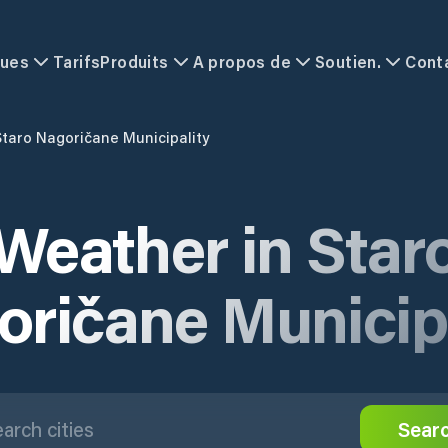
ques
Tarifs
Produits
A propos de
Soutien.
Cont
Staro Nagoričane Municipality
Weather in Star
oričane Municipa
Sear