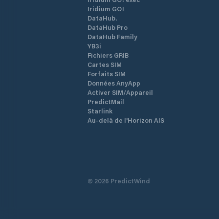
Iridium GO!
DataHub.
DataHub Pro
DataHub Family
YB3i
Fichiers GRIB
Cartes SIM
Forfaits SIM
Données AnyApp
Activer SIM/Appareil
PredictMail
Starlink
Au-delà de l'Horizon AIS
©
2026
PredictWind