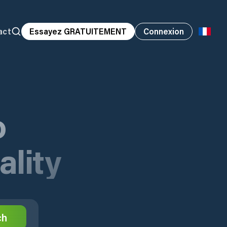
act
Essayez GRATUITEMENT
Connexion
o
lity
ch