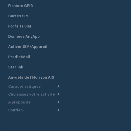
Fichiers GRIB
Cartes SIM
Forfaits SIM
Données AnyApp
Activer SIM/Appareil
PredictMail
Starlink
Au-delà de l'Horizon AIS
Caractéristiques
Choisissez votre activité
Routage Météo
A propos de
Croisière
Routage bateau à moteur
Soutien.
Aperçu
Bateau à moteur
Planification Départ
Centre d’aide
Pourquoi PredictWind
Course de yachts
Modèles de courant
Service client