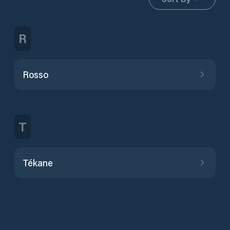
R
Rosso
T
Tékane