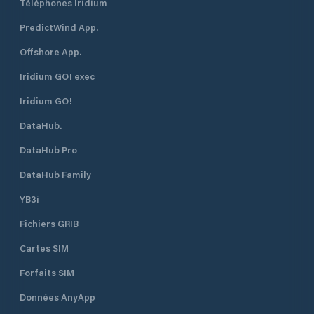
Téléphones Iridium
PredictWind App.
Offshore App.
Iridium GO! exec
Iridium GO!
DataHub.
DataHub Pro
DataHub Family
YB3i
Fichiers GRIB
Cartes SIM
Forfaits SIM
Données AnyApp