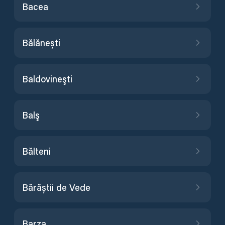
Bacea
Bălănești
Baldovineşti
Balş
Bălteni
Bărăștii de Vede
Barza