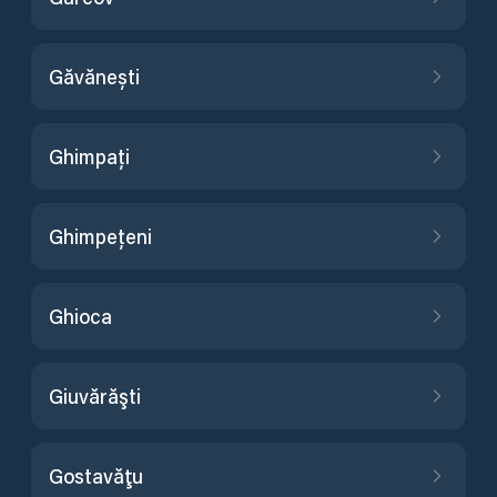
Găvănești
Ghimpați
Ghimpețeni
Ghioca
Giuvărăşti
Gostavăţu