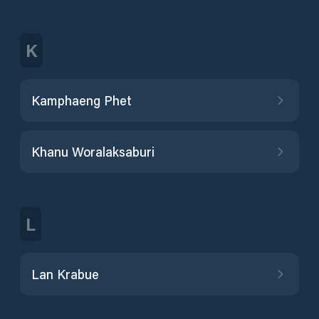
K
Kamphaeng Phet
Khanu Woralaksaburi
L
Lan Krabue