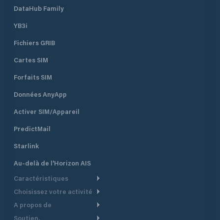
DataHub Family
YB3i
Fichiers GRIB
Cartes SIM
Forfaits SIM
Données AnyApp
Activer SIM/Appareil
PredictMail
Starlink
Au-delà de l'Horizon AIS
Caractéristiques
Choisissez votre activité
Routage Météo
A propos de
Croisière
Routage bateau à moteur
Soutien.
Aperçu