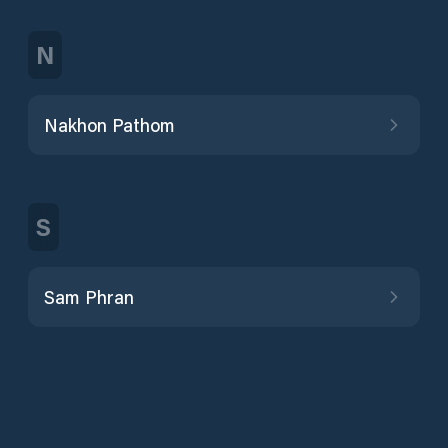
N
Nakhon Pathom
S
Sam Phran