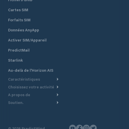
Cartes SIM
Forfaits SIM
Données AnyApp
Activer SIM/Appareil
PredictMail
Starlink
Au-delà de l'Horizon AIS
Caractéristiques
Choisissez votre activité
Routage Météo
A propos de
Croisière
Routage bateau à moteur
Soutien.
Aperçu
Bateau à moteur
Planification Départ
Centre d’aide
Pourquoi PredictWind
Course de yachts
Modèles de courant
Service client
Témoignages
Pêche
©
2026
PredictWind
Suivi GPS