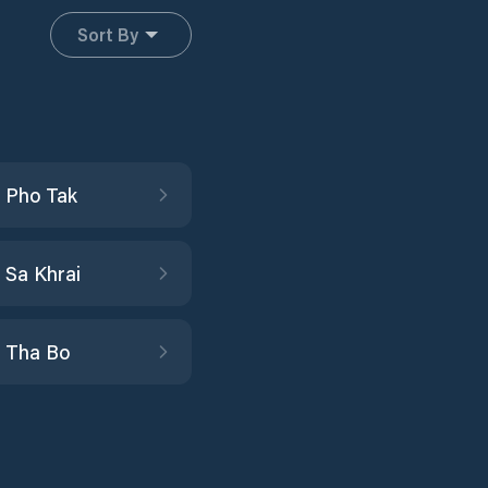
Sort By
 Pho Tak
Sa Khrai
 Tha Bo