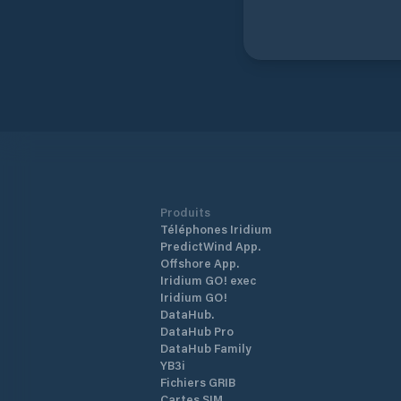
Produits
Téléphones Iridium
PredictWind App.
Offshore App.
Iridium GO! exec
Iridium GO!
DataHub.
DataHub Pro
DataHub Family
YB3i
Fichiers GRIB
Cartes SIM