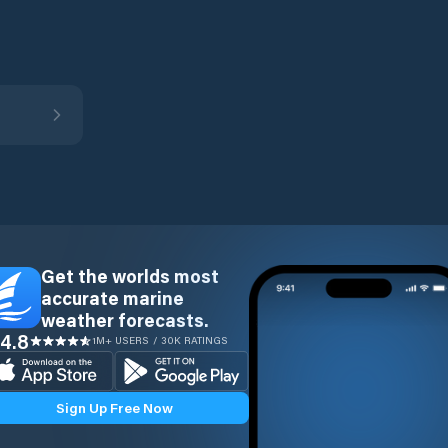
Get the worlds most
accurate marine
weather forecasts.
4.8
1M+ USERS / 30K RATINGS
Sign Up Free Now