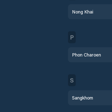
Nong Khai
P
Phon Charoen
S
Sangkhom