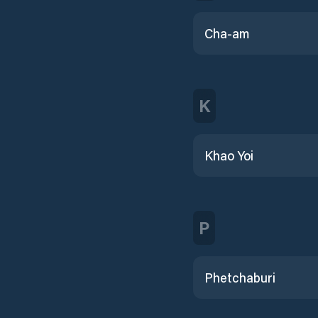
Cha-am
K
Khao Yoi
P
Phetchaburi