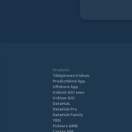
Produits
Téléphones Iridium
PredictWind App.
Offshore App.
Iridium GO! exec
Iridium GO!
DataHub.
DataHub Pro
DataHub Family
YB3i
Fichiers GRIB
Cartes SIM