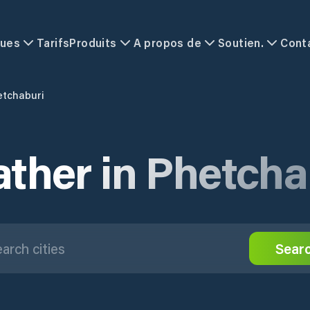
ques
Tarifs
Produits
A propos de
Soutien.
Cont
etchaburi
ther in Phetcha
Sear