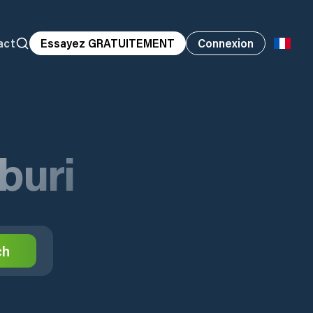
act
Essayez GRATUITEMENT
Connexion
buri
ch