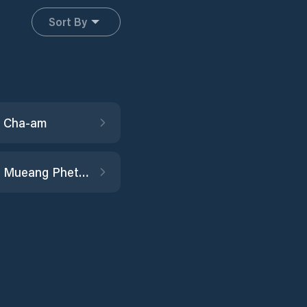
Sort By
 Cha-am
Amphoe Mueang Phetchaburi