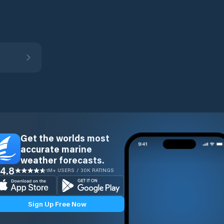
Get the worlds most
accurate marine
weather forecasts.
4.8
1M+ USERS / 30K RATINGS
Sign Up Free Now