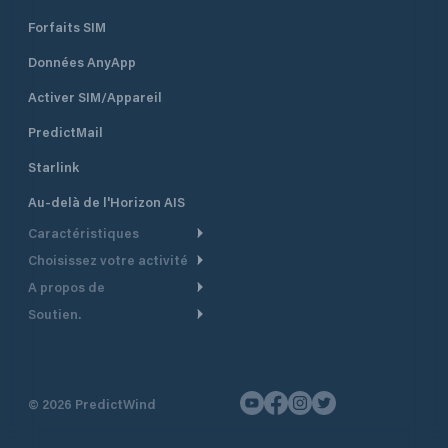
Forfaits SIM
Données AnyApp
Activer SIM/Appareil
PredictMail
Starlink
Au-delà de l'Horizon AIS
Caractéristiques
Choisissez votre activité
Routage Météo
A propos de
Croisière
Routage bateau à moteur
Soutien.
Aperçu
Bateau à moteur
Planification Départ
Centre d’aide
Pourquoi PredictWind
Course de yachts
Modèles de courant
Service client
Témoignages
Pêche
©
2026
PredictWind
Suivi GPS
Nous contacter
Nouvelles
Course Dériveur
Cartes