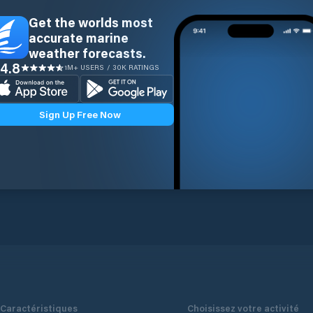
Get the worlds most
accurate marine
weather forecasts.
4.8
1M+ USERS / 30K RATINGS
Sign Up Free Now
Caractéristiques
Choisissez votre activité