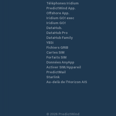
Téléphones Iridium
PredictWind App.
Offshore App.
Iridium GO! exec
Iridium GO!
DataHub.
DataHub Pro
DataHub Family
YB3i
Fichiers GRIB
Cartes SIM
Forfaits SIM
Données AnyApp
Activer SIM/Appareil
PredictMail
Starlink
Au-delà de l'Horizon AIS
©
2026
PredictWind