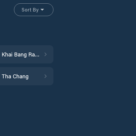
Sort By
Amphoe Khai Bang Rachan
 Tha Chang