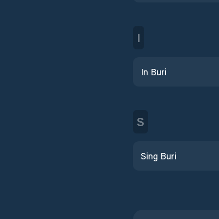
I
In Buri
S
Sing Buri