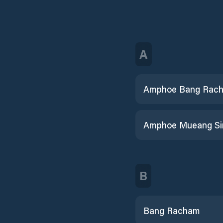
A
Amphoe Bang Rac
B
Bang Racham