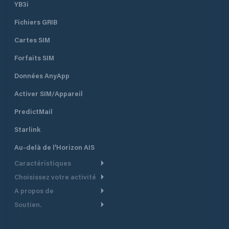
YB3i
Fichiers GRIB
Cartes SIM
Forfaits SIM
Données AnyApp
Activer SIM/Appareil
PredictMail
Starlink
Au-delà de l'Horizon AIS
Caractéristiques
Choisissez votre activité
Routage Météo
A propos de
Croisière
Routage bateau à moteur
Soutien.
Aperçu
Bateau à moteur
Planification Départ
Centre d’aide
Pourquoi PredictWind
Course de yachts