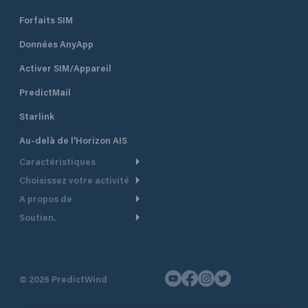
Forfaits SIM
Données AnyApp
Activer SIM/Appareil
PredictMail
Starlink
Au-delà de l'Horizon AIS
Caractéristiques
Choisissez votre activité
Routage Météo
A propos de
Croisière
Routage bateau à moteur
Soutien.
Aperçu
Bateau à moteur
Planification Départ
Centre d’aide
Pourquoi PredictWind
Course de yachts
Modèles de courant
Service client
Témoignages
Pêche
©
2026
PredictWind
Suivi GPS
Nous contacter
Nouvelles
Course Dériveur
Cartes