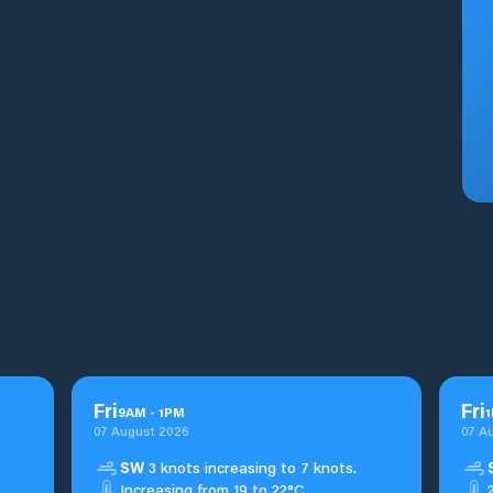
Fri
Fri
9
AM
-
1
PM
1
07 August 2026
07 A
SW
3 knots increasing to 7 knots.
Increasing from 19 to 22°C