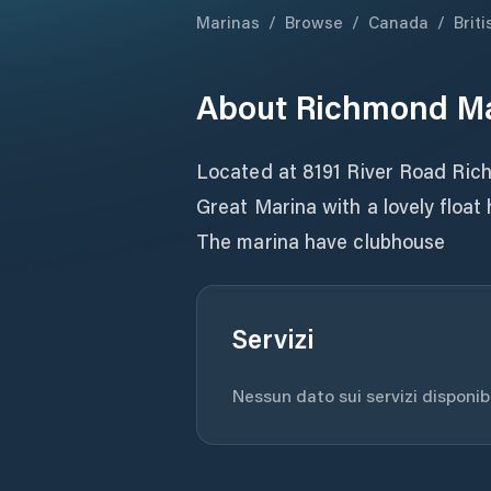
Marinas
/
Browse
/
Canada
/
Brit
About
Richmond M
Located at 8191 River Road Ri
Great Marina with a lovely floa
The marina have clubhouse
Servizi
Nessun dato sui servizi disponibil