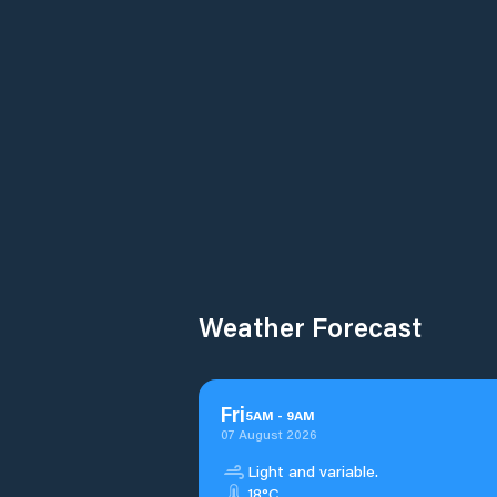
Weather Forecast
Fri
5
AM
-
9
AM
07 August 2026
Light and variable.
18°C