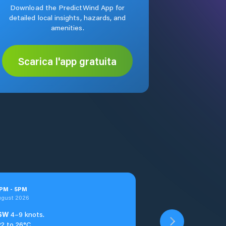
Download the PredictWind App for
detailed local insights, hazards, and
amenities.
Scarica l'app gratuita
PM
-
5
PM
ugust 2026
SW
4–9 knots.
22 to 26°C