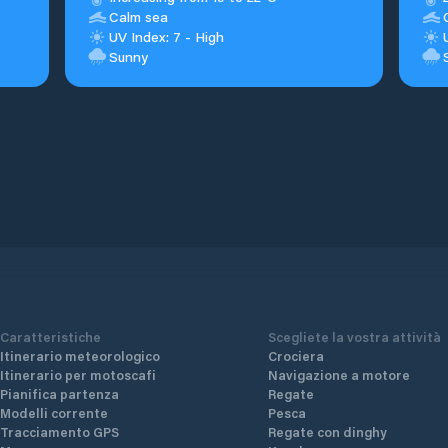
Calm sea
UV Index: 7 - High
Sunny
Caratteristiche
Scegliete la vostra attività
Itinerario meteorologico
Crociera
Itinerario per motoscafi
Navigazione a motore
Pianifica partenza
Regate
Modelli corrente
Pesca
Tracciamento GPS
Regate con dinghy