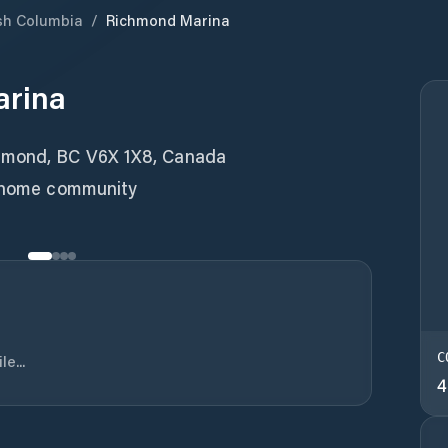
ish Columbia
/
Richmond Marina
arina
chmond, BC V6X 1X8, Canada
t home community
C
e...
4