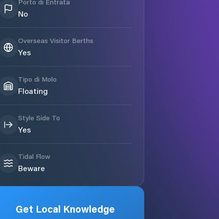
Porto di Entrata
No
Overseas Visitor Berths
Yes
Tipo di Molo
Floating
Style Side To
Yes
Tidal Flow
Beware
Get Local Knowledge