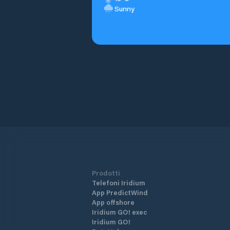
Sunny
Prodotti
Telefoni Iridium
App PredictWind
App offshore
Iridium GO! exec
Iridium GO!