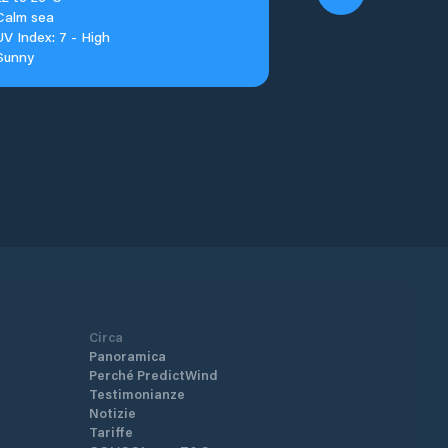
Calm sea
UV Index: 7 - High
Sunny
Circa
Panoramica
Perché PredictWind
Testimonianze
Notizie
Tariffe