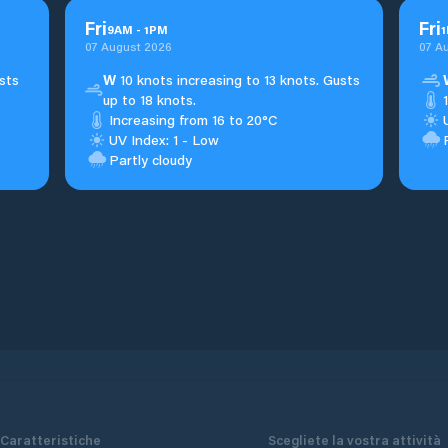
Fri
Fri
9
AM
-
1
PM
1
07 August 2026
07 A
sts
W
10 knots increasing to 13 knots. Gusts
up to 18 knots.
Increasing from 16 to 20°C
UV Index: 1 - Low
Partly cloudy
Caratteristiche
Scegliete la vostra attività