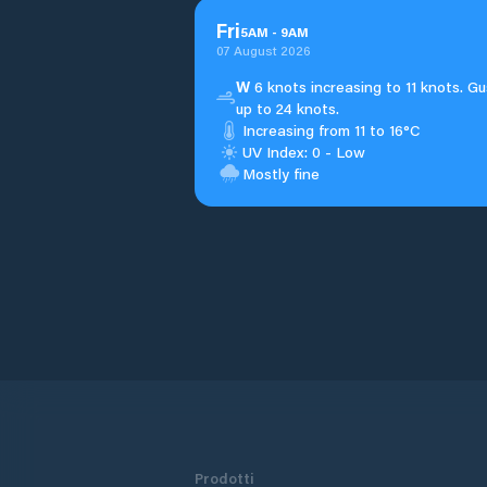
Fri
5
AM
-
9
AM
07 August 2026
W
6 knots increasing to 11 knots. Gu
up to 24 knots.
Increasing from 11 to 16°C
UV Index: 0 - Low
Mostly fine
Prodotti