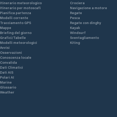
Itinerario meteorologico
Crociera
Itinerario per motoscafi
Navigazione a motore
Pianifica partenza
Regate
Modelli corrente
Pesca
Tracciamento GPS
Regate con dinghy
Mappe
Kayak
Briefing del giorno
Windsurf
Grafici/Tabelle
Sventagliamento
Modelli meteorologici
Kiting
Avvisi
Osservazioni
Conoscenza locale
Convalida
Dati Climatici
Dati AIS
Polari AI
Marine
Glossario
Weather