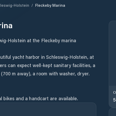
leswig-Holstein
/
Fleckeby Marina
rina
wig-Holstein at the Fleckeby marina
utiful yacht harbor in Schleswig-Holstein, at
rs can expect well-kept sanitary facilities, a
(700 m away), a room with washer, dryer.
C
tal bikes and a handcart are available.
5