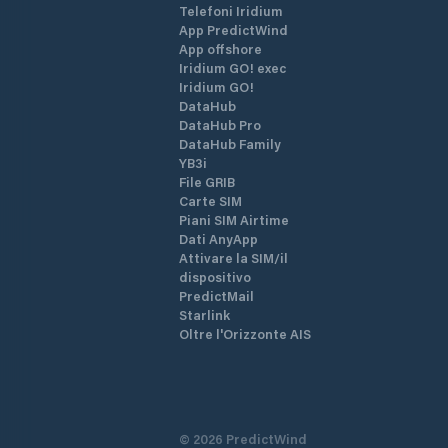
Telefoni Iridium
App PredictWind
App offshore
Iridium GO! exec
Iridium GO!
DataHub
DataHub Pro
DataHub Family
YB3i
File GRIB
Carte SIM
Piani SIM Airtime
Dati AnyApp
Attivare la SIM/il
dispositivo
PredictMail
Starlink
Oltre l'Orizzonte AIS
©
2026
PredictWind