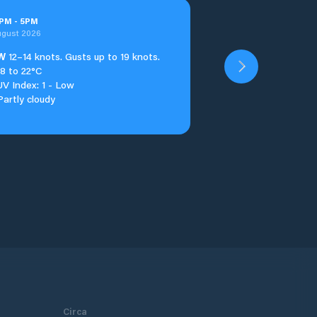
PM
-
5
PM
ugust 2026
W
12–14 knots. Gusts up to 19 knots.
18 to 22°C
UV Index: 1 - Low
Partly cloudy
Circa