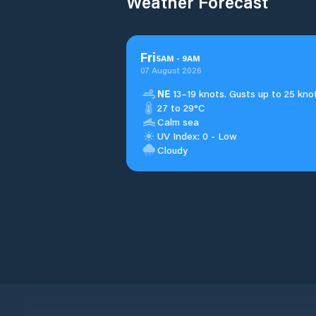
Weather Forecast
Fri
5
AM
-
9
AM
07 August 2026
NE
13–19 knots. Gusts up to 25 kno
27 to 29°C
Calm sea
UV Index: 0 - Low
Cloudy