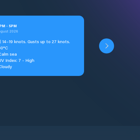
PM
-
5
PM
ugust 2026
E
14–19 knots. Gusts up to 27 knots.
30°C
Calm sea
UV Index: 7 - High
Cloudy