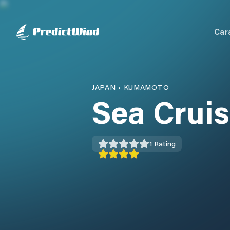
Car
JAPAN
•
KUMAMOTO
Sea Crui
1
Rating