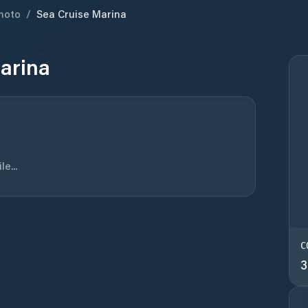
moto
/
Sea Cruise Marina
arina
e...
C
3