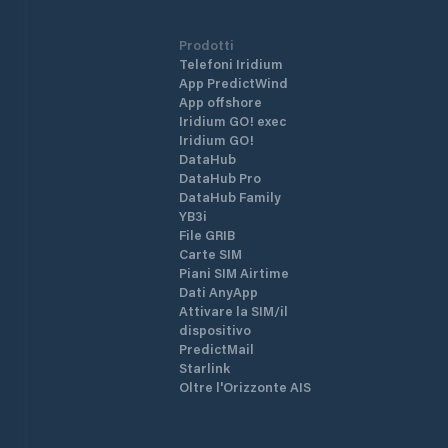
Prodotti
Telefoni Iridium
App PredictWind
App offshore
Iridium GO! exec
Iridium GO!
DataHub
DataHub Pro
DataHub Family
YB3i
File GRIB
Carte SIM
Piani SIM Airtime
Dati AnyApp
Attivare la SIM/il
dispositivo
PredictMail
Starlink
Oltre l'Orizzonte AIS