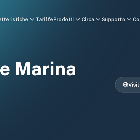
atteristiche
Tariffe
Prodotti
Circa
Supporto
Co
se Marina
Visi