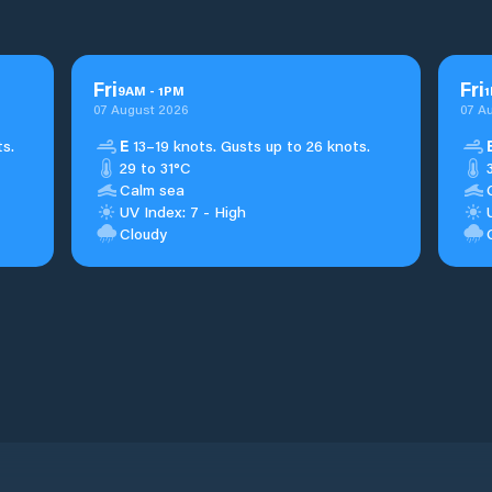
Fri
Fri
9
AM
-
1
PM
1
07 August 2026
07 A
ts.
E
13–19 knots. Gusts up to 26 knots.
29 to 31°C
Calm sea
UV Index: 7 - High
Cloudy