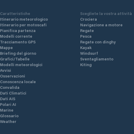
Caratteristiche
Scegliete la vostra attività
Itinerario meteorologico
Crociera
Itinerario per motoscafi
Navigazione a motore
Pianifica partenza
Regate
Modelli corrente
Pesca
Tracciamento GPS
Regate con dinghy
Mappe
Kayak
Briefing del giorno
Windsurf
Grafici/Tabelle
Sventagliamento
Modelli meteorologici
Kiting
Avvisi
Osservazioni
Conoscenza locale
Convalida
Dati Climatici
Dati AIS
Polari AI
Marine
Glossario
Weather