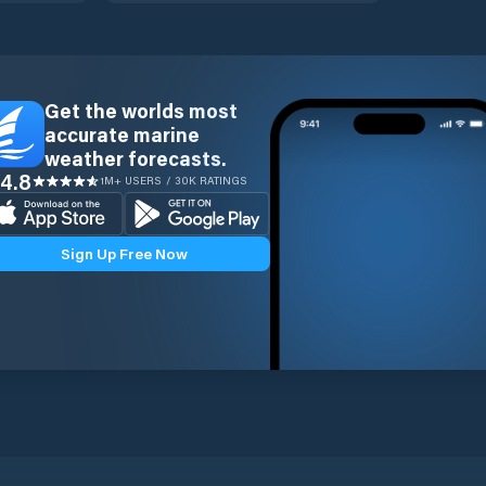
Get the worlds most
accurate marine
weather forecasts.
4.8
1M+ USERS / 30K RATINGS
Sign Up Free Now