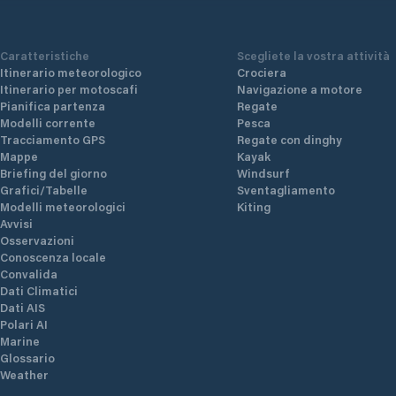
Caratteristiche
Scegliete la vostra attività
Itinerario meteorologico
Crociera
Itinerario per motoscafi
Navigazione a motore
Pianifica partenza
Regate
Modelli corrente
Pesca
Tracciamento GPS
Regate con dinghy
Mappe
Kayak
Briefing del giorno
Windsurf
Grafici/Tabelle
Sventagliamento
Modelli meteorologici
Kiting
Avvisi
Osservazioni
Conoscenza locale
Convalida
Dati Climatici
Dati AIS
Polari AI
Marine
Glossario
Weather