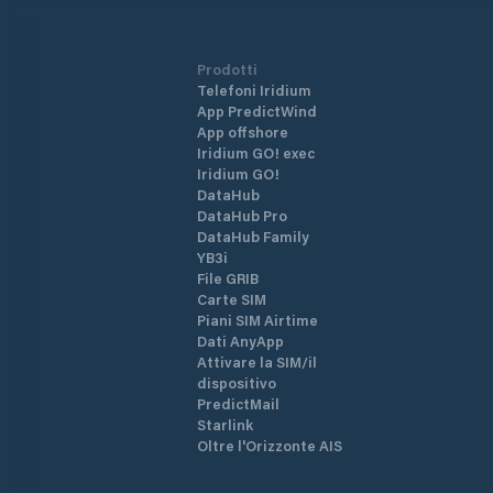
Prodotti
Telefoni Iridium
App PredictWind
App offshore
Iridium GO! exec
Iridium GO!
DataHub
DataHub Pro
DataHub Family
YB3i
File GRIB
Carte SIM
Piani SIM Airtime
Dati AnyApp
Attivare la SIM/il
dispositivo
PredictMail
Starlink
Oltre l'Orizzonte AIS