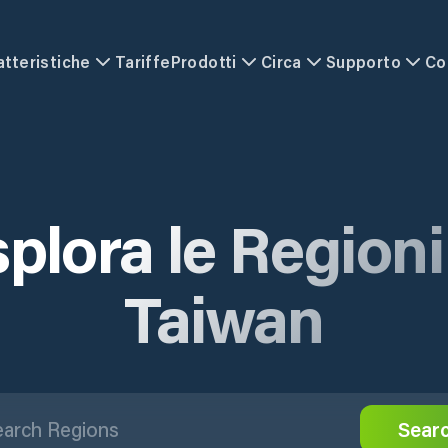
atteristiche
Tariffe
Prodotti
Circa
Supporto
Co
plora le Regioni
Taiwan
Sear