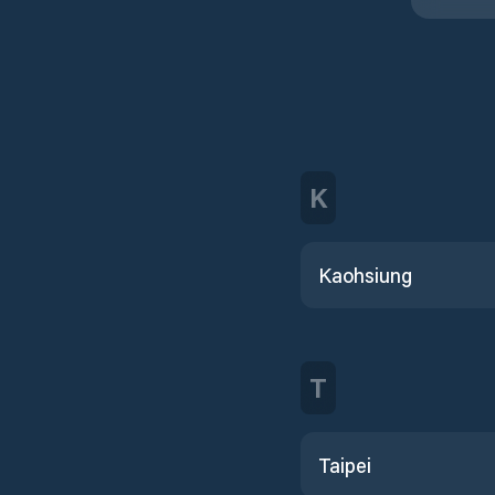
K
Kaohsiung
T
Taipei