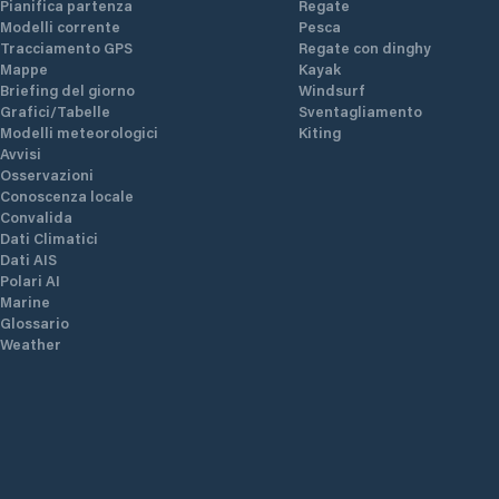
Pianifica partenza
Regate
Modelli corrente
Pesca
Tracciamento GPS
Regate con dinghy
Mappe
Kayak
Briefing del giorno
Windsurf
Grafici/Tabelle
Sventagliamento
Modelli meteorologici
Kiting
Avvisi
Osservazioni
Conoscenza locale
Convalida
Dati Climatici
Dati AIS
Polari AI
Marine
Glossario
Weather