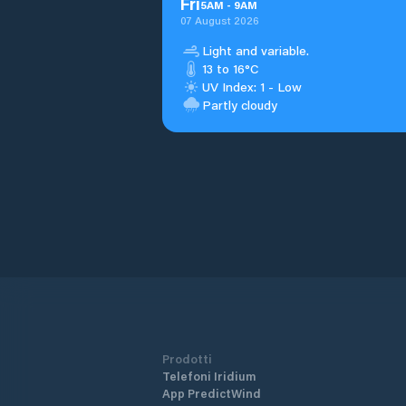
Fri
5
AM
-
9
AM
07 August 2026
Light and variable.
13 to 16°C
UV Index: 1 - Low
Partly cloudy
Prodotti
Telefoni Iridium
App PredictWind