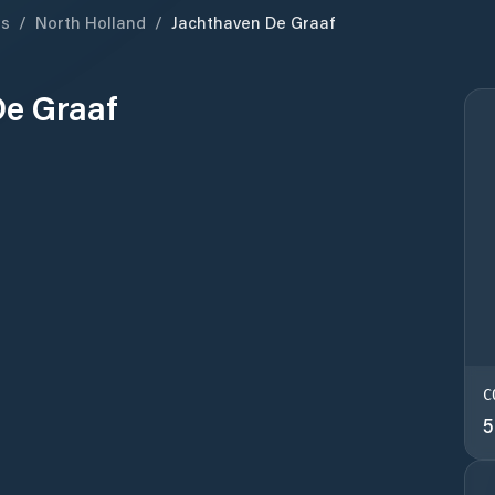
ds
/
North Holland
/
Jachthaven De Graaf
De Graaf
C
5