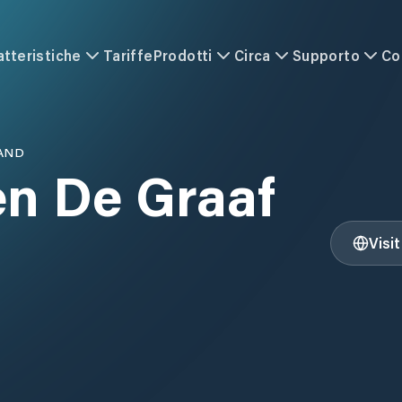
atteristiche
Tariffe
Prodotti
Circa
Supporto
Co
AND
en De Graaf
Visi