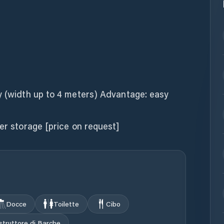
ay (width up to 4 meters) Advantage: easy
ter storage [price on request]
Docce
Toilette
Cibo
struttore di Barche