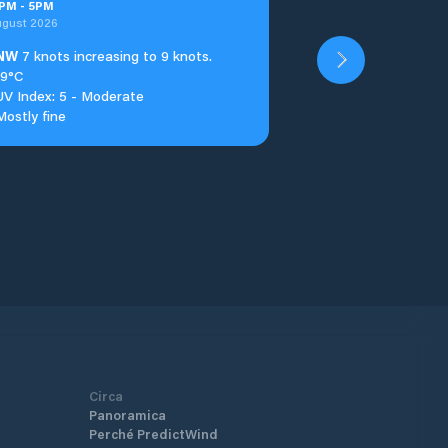
PM
-
5
PM
ugust 2026
NW
7 knots increasing to 9 knots.
19°C
UV Index: 5 - Moderate
Mostly fine
Circa
Panoramica
Perché PredictWind