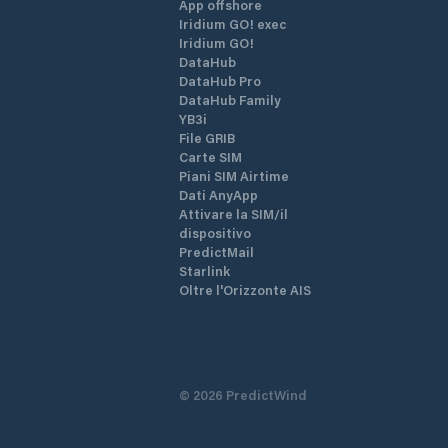
App offshore
Iridium GO! exec
Iridium GO!
DataHub
DataHub Pro
DataHub Family
YB3i
File GRIB
Carte SIM
Piani SIM Airtime
Dati AnyApp
Attivare la SIM/il
dispositivo
PredictMail
Starlink
Oltre l'Orizzonte AIS
©
2026
PredictWind