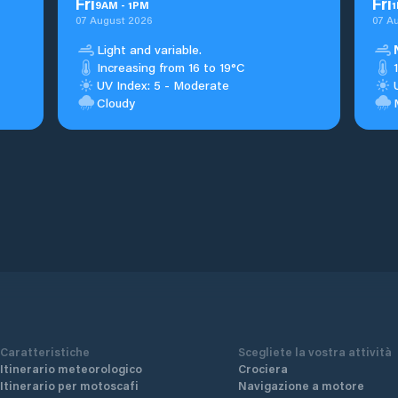
Fri
Fri
9
AM
-
1
PM
1
07 August 2026
07 A
Light and variable.
Increasing from 16 to 19°C
UV Index: 5 - Moderate
Cloudy
Caratteristiche
Scegliete la vostra attività
Itinerario meteorologico
Crociera
Itinerario per motoscafi
Navigazione a motore