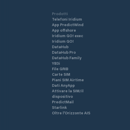
Prodotti
Telefoni Iridium
App PredictWind
App offshore
Iridium GO! exec
Iridium GO!
DataHub
DataHub Pro
DataHub Family
YB3i
File GRIB
Carte SIM
Piani SIM Airtime
Dati AnyApp
Attivare la SIM/il
dispositivo
PredictMail
Starlink
Oltre l'Orizzonte AIS