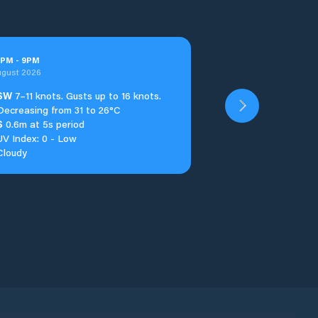
PM
-
9
PM
ugust 2026
SW
7–11 knots. Gusts up to 16 knots.
Decreasing from 31 to 26°C
S
0.6m at 5s period
UV Index: 0 - Low
Cloudy