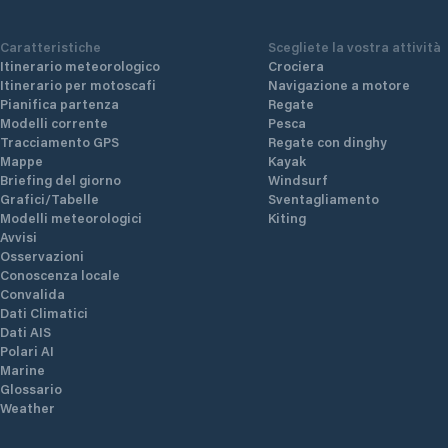
Caratteristiche
Scegliete la vostra attività
Itinerario meteorologico
Crociera
Itinerario per motoscafi
Navigazione a motore
Pianifica partenza
Regate
Modelli corrente
Pesca
Tracciamento GPS
Regate con dinghy
Mappe
Kayak
Briefing del giorno
Windsurf
Grafici/Tabelle
Sventagliamento
Modelli meteorologici
Kiting
Avvisi
Osservazioni
Conoscenza locale
Convalida
Dati Climatici
Dati AIS
Polari AI
Marine
Glossario
Weather