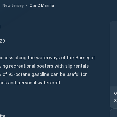
/
New Jersey
/
C & C Marina
a
529
access along the waterways of the Barnegat
ing recreational boaters with slip rentals
ty of 93-octane gasoline can be useful for
nes and personal watercraft.
C
3
ite