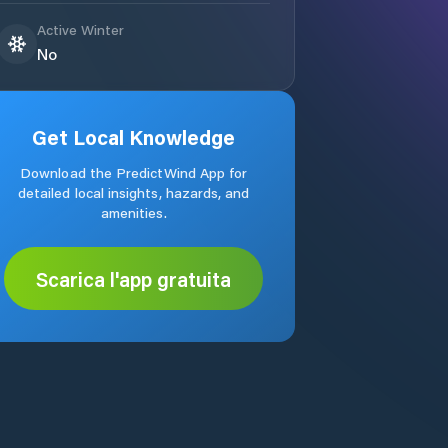
Active Winter
No
Get Local Knowledge
Download the PredictWind App for
detailed local insights, hazards, and
amenities.
Scarica l'app gratuita