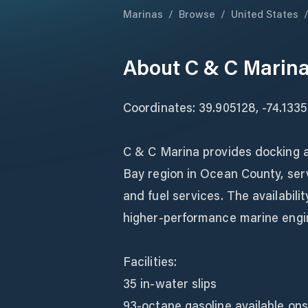
Marinas
/
Browse
/
United States
About
C & C Marin
Coordinates: 39.905128, -74.133
C & C Marina provides docking 
Bay region in Ocean County, serv
and fuel services. The availabili
higher-performance marine engi
Facilities:
35 in-water slips
93-octane gasoline available ons