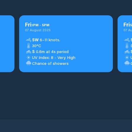
Fri
Fri
1
PM
-
5
PM
5
07 August 2026
07 A
SW
6–11 knots.
30°C
S
0.6m at 4s period
UV Index: 8 - Very High
Chance of showers