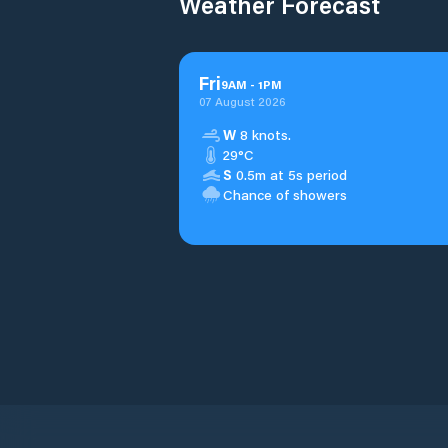
Weather Forecast
Fri
9
AM
-
1
PM
07 August 2026
W
8 knots.
29°C
S
0.5m at 5s period
Chance of showers