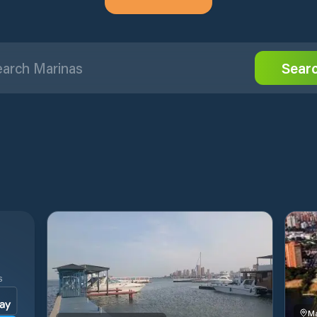
Sear
S
Ma