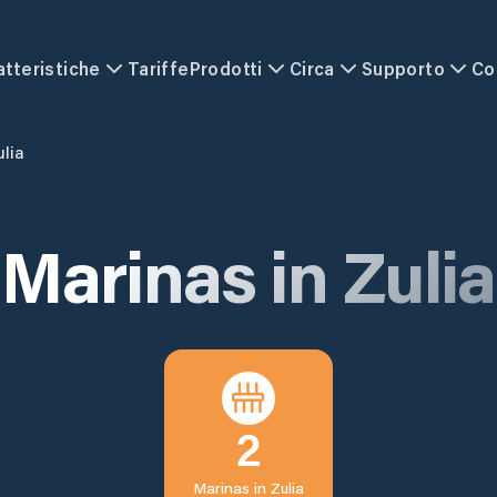
atteristiche
Tariffe
Prodotti
Circa
Supporto
Co
ulia
Marinas in
Zulia
2
Marinas in
Zulia