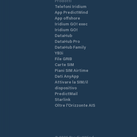
Prodotti
Telefoni Iridium
App PredictWind
App offshore
Iridium GO! exec
Iridium GO!
DataHub
DataHub Pro
DataHub Family
YB3i
File GRIB
Carte SIM
Piani SIM Airtime
Dati AnyApp
Attivare la SIM/il
dispositivo
PredictMail
Starlink
Oltre l'Orizzonte AIS