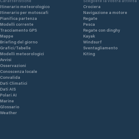
Caratteristiche
Scegliete la vostra attività
Itinerario meteorologico
Crociera
Itinerario per motoscafi
Navigazione a motore
Pianifica partenza
Regate
Modelli corrente
Pesca
Tracciamento GPS
Regate con dinghy
Mappe
Kayak
Briefing del giorno
Windsurf
Grafici/Tabelle
Sventagliamento
Modelli meteorologici
Kiting
Avvisi
Osservazioni
Conoscenza locale
Convalida
Dati Climatici
Dati AIS
Polari AI
Marine
Glossario
Weather