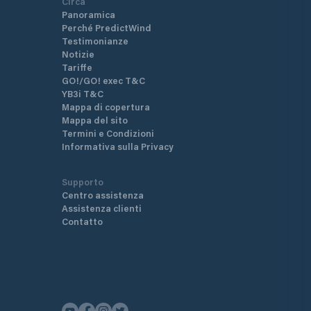
Circa
Panoramica
Perché PredictWind
Testimonianze
Notizie
Tariffe
GO!/GO! exec T&C
YB3i T&C
Mappa di copertura
Mappa del sito
Termini e Condizioni
Informativa sulla Privacy
Supporto
Centro assistenza
Assistenza clienti
Contatto